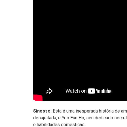
Sinopse:
Esta é uma inesperada história de am
desajeitada, e Yoo Eun Ho, seu dedicado secretár
e habilidades domésticas.