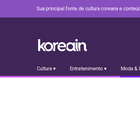
Sua principal fonte de cultura coreana e conte
Cultura ▾
Entretenimento ▾
Moda & L