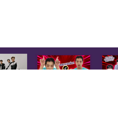
K
Sobre Nós
Equipe
A 
Anuncie na KoreaIN