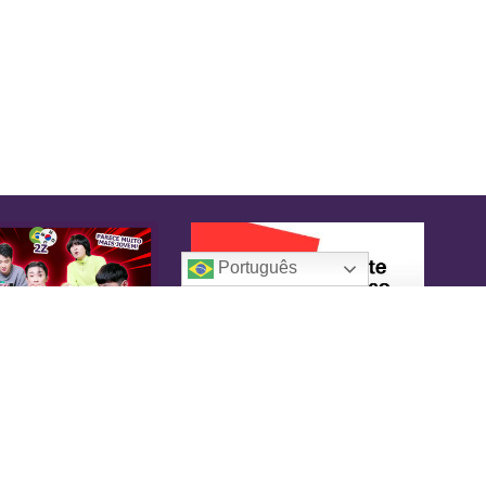
Português
oreaIN
KoreaIN é a primeira revista brasileira