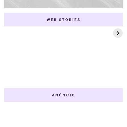
WEB STORIES
7 K-dramas Enemies
Thai Dramas com
to Lovers
First e Khaotung
ANÚNCIO