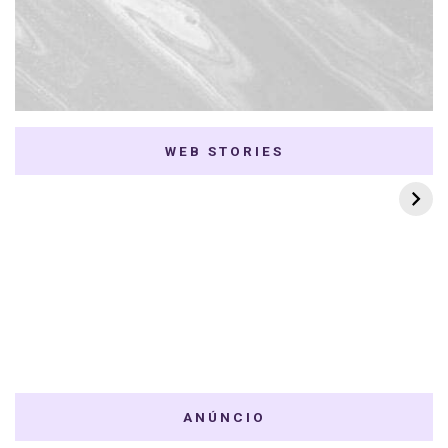
WEB STORIES
7 K-dramas Enemies
Thai Dramas com
to Lovers
First e Khaotung
ANÚNCIO