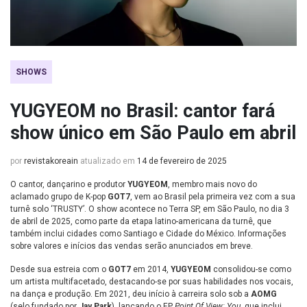
SHOWS
YUGYEOM no Brasil: cantor fará
show único em São Paulo em abril
por
revistakoreain
atualizado em
14 de fevereiro de 2025
O cantor, dançarino e produtor
YUGYEOM
, membro mais novo do
aclamado grupo de K-pop
GOT7
, vem ao Brasil pela primeira vez com a sua
turnê solo ‘TRUSTY’. O show acontece no Terra SP, em São Paulo, no dia 3
de abril de 2025, como parte da etapa latino-americana da turnê, que
também inclui cidades como Santiago e Cidade do México. Informações
sobre valores e inícios das vendas serão anunciados em breve.
Desde sua estreia com o
GOT7
em 2014,
YUGYEOM
consolidou-se como
um artista multifacetado, destacando-se por suas habilidades nos vocais,
na dança e produção. Em 2021, deu início à carreira solo sob a
AOMG
(selo fundado por
Jay Park
), lançando o EP
Point Of View: You
, que inclui