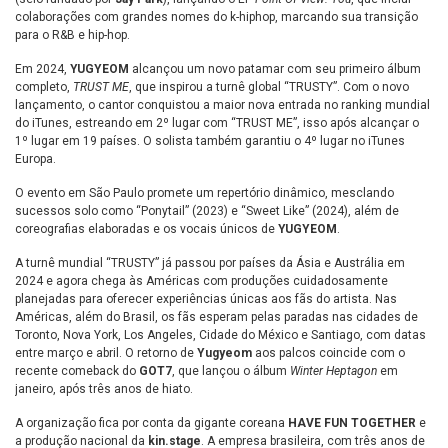
colaborações com grandes nomes do k-hiphop, marcando sua transição
para o R&B e hip-hop.
Em 2024,
YUGYEOM
alcançou um novo patamar com seu primeiro álbum
completo,
TRUST ME
, que inspirou a turnê global “TRUSTY”. Com o novo
lançamento, o cantor conquistou a maior nova entrada no ranking mundial
do iTunes, estreando em 2º lugar com “TRUST ME”, isso após alcançar o
1º lugar em 19 países. O solista também garantiu o 4º lugar no iTunes
Europa.
O evento em São Paulo promete um repertório dinâmico, mesclando
sucessos solo como “Ponytail” (2023) e “Sweet Like” (2024), além de
coreografias elaboradas e os vocais únicos de
YUGYEOM
.
A turnê mundial “TRUSTY” já passou por países da Ásia e Austrália em
2024 e agora chega às Américas com produções cuidadosamente
planejadas para oferecer experiências únicas aos fãs do artista. Nas
Américas, além do Brasil, os fãs esperam pelas paradas nas cidades de
Toronto, Nova York, Los Angeles, Cidade do México e Santiago, com datas
entre março e abril. O retorno de
Yugyeom
aos palcos coincide com o
recente comeback do
GOT7
, que lançou o álbum
Winter Heptagon
em
janeiro, após três anos de hiato.
A organização fica por conta da gigante coreana
HAVE FUN TOGETHER
e
a produção nacional da
kin.stage
. A empresa brasileira, com três anos de