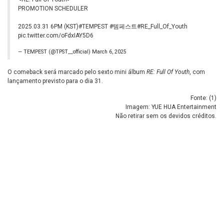
PROMOTION SCHEDULER
2025.03.31 6PM (KST)
#TEMPEST
#템페스트
#RE_Full_Of_Youth
pic.twitter.com/oFdxIAY5D6
— TEMPEST (@TPST__official)
March 6, 2025
O comeback será marcado pelo sexto mini álbum
RE: Full Of Youth
, com
lançamento previsto para o dia 31.
Fonte: (
1
)
Imagem: YUE HUA Entertainment
Não retirar sem os devidos créditos.