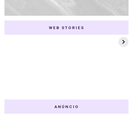
WEB STORIES
7 K-dramas Enemies
Thai Dramas com
to Lovers
First e Khaotung
ANÚNCIO