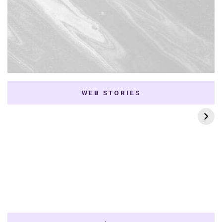
WEB STORIES
7 K-dramas Enemies
Thai Dramas com
to Lovers
First e Khaotung