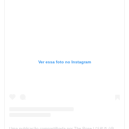
Ver essa foto no Instagram
Uma publicação compartilhada por The Rose | 더로즈 (@official_therose)