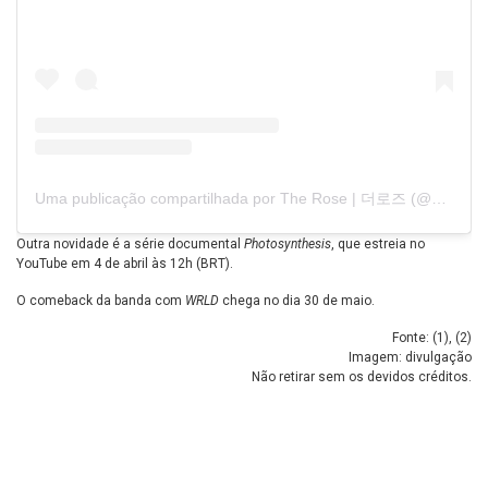
Uma publicação compartilhada por The Rose | 더로즈 (@official_therose)
Outra novidade é a série documental
Photosynthesis
, que estreia no
YouTube em 4 de abril às 12h (BRT).
O comeback da banda com
WRLD
chega no dia 30 de maio.
Fonte: (
1
), (
2
)
Imagem: divulgação
Não retirar sem os devidos créditos.