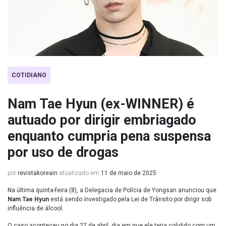
COTIDIANO
Nam Tae Hyun (ex-WINNER) é
autuado por dirigir embriagado
enquanto cumpria pena suspensa
por uso de drogas
por
revistakoreain
atualizado em
11 de maio de 2025
Na última quinta-feira (8), a Delegacia de Polícia de Yongsan anunciou que
Nam Tae Hyun
está sendo investigado pela Lei de Trânsito por dirigir sob
influência de álcool.
O caso aconteceu no dia 27 de abril, dia em que ele teria colidido com um