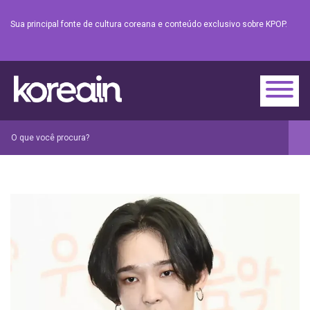
Sua principal fonte de cultura coreana e conteúdo exclusivo sobre KPOP.