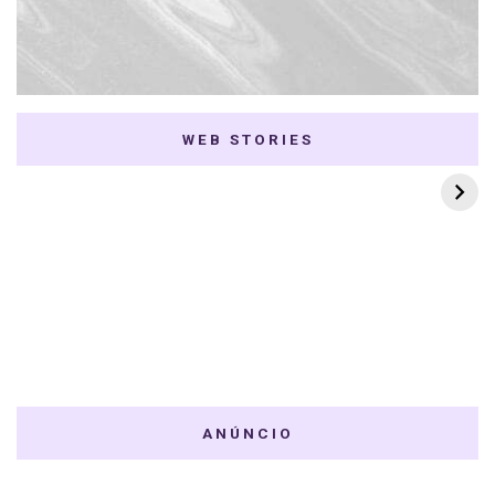
WEB STORIES
7 K-dramas Enemies
Thai Dramas com
to Lovers
First e Khaotung
ANÚNCIO