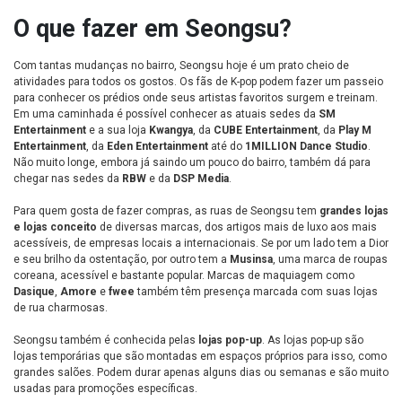
O que fazer em Seongsu?
Com tantas mudanças no bairro, Seongsu hoje é um prato cheio de
atividades para todos os gostos. Os fãs de K-pop podem fazer um passeio
para conhecer os prédios onde seus artistas favoritos surgem e treinam.
Em uma caminhada é possível conhecer as atuais sedes da
SM
Entertainment
e a sua loja
Kwangya
, da
CUBE Entertainment
, da
Play M
Entertainment
, da
Eden Entertainment
até do
1MILLION Dance Studio
.
Não muito longe, embora já saindo um pouco do bairro, também dá para
chegar nas sedes da
RBW
e da
DSP Media
.
Para quem gosta de fazer compras, as ruas de Seongsu tem
grandes lojas
e lojas conceito
de diversas marcas, dos artigos mais de luxo aos mais
acessíveis, de empresas locais a internacionais. Se por um lado tem a Dior
e seu brilho da ostentação, por outro tem a
Musinsa
, uma marca de roupas
coreana, acessível e bastante popular. Marcas de maquiagem como
Dasique
,
Amore
e
fwee
também têm presença marcada com suas lojas
de rua charmosas.
Seongsu também é conhecida pelas
lojas pop-up
. As lojas pop-up são
lojas temporárias que são montadas em espaços próprios para isso, como
grandes salões. Podem durar apenas alguns dias ou semanas e são muito
usadas para promoções específicas.