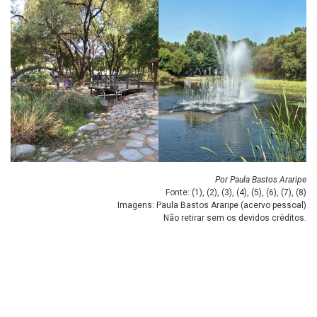
Por Paula Bastos Araripe
Fonte: (
1
), (
2
), (
3
), (
4
), (
5
), (
6
), (
7
), (
8
)
Imagens: Paula Bastos Araripe (acervo pessoal)
Não retirar sem os devidos créditos.