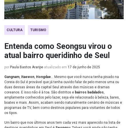
CULTURA
TURISMO
Entenda como Seongsu virou o
atual bairro queridinho de Seul
por
Paula Bastos Araripe
atualizado em
17 de junho de 2025
Gangnam
,
Itaewon
,
Hongdae
… Mesmo que você nunca tenha pisado na
Coreia do Sul é provável que já tenha ouvido falar de pelo menos uma ou
duas dessas áreas da capital Seul através das músicas e dramas
coreanos. E isso não é à toa. São distritos e
bairros badalados
,
amplamente conhecidos pelo lazer, seja ele relacionado à beleza, bares,
boates e mais. Assim, acabam sendo naturalmente cenário de músicas e
programas de TV, bem como destinos populares para visitantes de todos
os tipos.
Um bairro que nos últimos anos tem cada vez mais aparecido na lista de
destinos queridinhos em Seul é
Seongsu
. Talvez você ainda não tenha