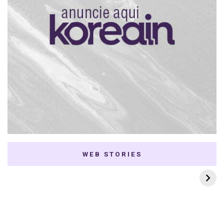
WEB STORIES
7 K-dramas Enemies
Thai Dramas com
to Lovers
First e Khaotung