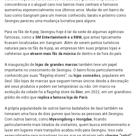
concorrência e o aluguel caro nos bairros mais centrais e famosos
aumentou exponencialmente nos últimos anos. Mudar de um bairro de
luxo como Gangnam para um menos conhecido, barato e próximo como
Seongsu pareceu uma mudança lucrativa para alguns.
Para os fãs de K-pop, Seongsu hoje é lar da sede de algumas agências
famosas, como a
SM Entertainment e a RBW,
que antes tipicamente
ficavam localizadas em Gangnam. Além de serem pontos turísticos
naturais para os fãs de K-pop, as empresas têm suas próprias lojas e
cafeterias que
atraem mais fãs da música
de dentro e de fora do país.
A inauguração de
lojas de grandes marcas
também teve um papel
importante no crescimento de Seongsu. O bairro ficou particularmente
conhecido por suas “flagship stores”, ou
lojas conceitos
, populares em
Seul. São lojas de marcas que seguem temas únicos desde a decoração
até seus produtos e podem ser temporárias ou não. Um marco na
evolução da cidade foi a flagship store da
Dior
, em 2022, em um grandioso
prédio de vidro que
replica a famosa loja de Paris
.
A própria popularidade de outros bairros badalados de Seul também se
tornaram uma faca de dois gumes que levou as pessoas até Seongsu.
Com outros bairros, como
Myeongdong
e
Hongdae
, ficando
particularmente mais lotados de visitantes, quem busca entretenimento e
lazer em lugares mais tranquilos acabou indo para Seongsu. Isso vale
especialmente para moradores locais que se atraíram pelo
charme “retrô”