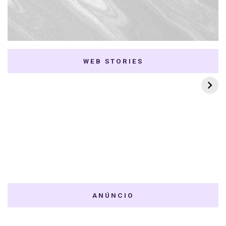
WEB STORIES
7 K-dramas Enemies
Thai Dramas com
to Lovers
First e Khaotung
ANÚNCIO