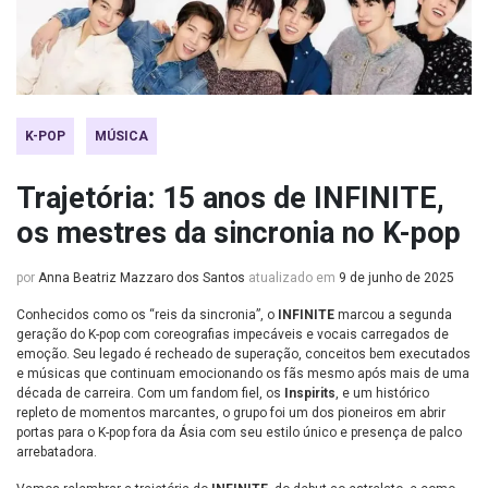
K-POP
MÚSICA
Trajetória: 15 anos de INFINITE,
os mestres da sincronia no K-pop
por
Anna Beatriz Mazzaro dos Santos
atualizado em
9 de junho de 2025
Conhecidos como os “reis da sincronia”, o
INFINITE
marcou a segunda
geração do K-pop com coreografias impecáveis e vocais carregados de
emoção. Seu legado é recheado de superação, conceitos bem executados
e músicas que continuam emocionando os fãs mesmo após mais de uma
década de carreira. Com um fandom fiel, os
Inspirits
, e um histórico
repleto de momentos marcantes, o grupo foi um dos pioneiros em abrir
portas para o K-pop fora da Ásia com seu estilo único e presença de palco
arrebatadora.