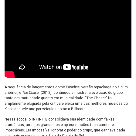
A sequência de lançamentos como
Paradise
, versão repackage do álbum
anterior, e
The Chaser
(2012), continuou a mostrar a evolução do grupo
tanto em maturidade quanto em musicalidade. “The Chaser” foi
amplamente elogiada pela crítica e eleita uma das melhores músicas do
K-pop daquele ano por veículos como a Billboard.
Nessa época, o
INFINITE
consolidava sua identidade com faixas
dramáticas, arranjos grandiosos e apresentações tecnicamente
impecáveis. Era impossível ignorar o poder do grupo, que ganhava cada
vez mais espaço dentro e fora da Coreia do Sul.