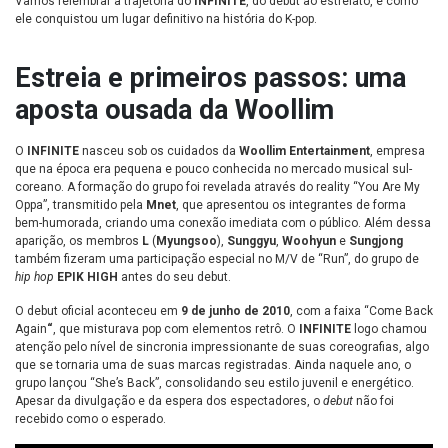
Vamos relembrar a trajetória do
INFINITE
, do debut ao estrelato, e como
ele conquistou um lugar definitivo na história do K-pop.
Estreia e primeiros passos: uma
aposta ousada da Woollim
O
INFINITE
nasceu sob os cuidados da
Woollim Entertainment
, empresa
que na época era pequena e pouco conhecida no mercado musical sul-
coreano. A formação do grupo foi revelada através do reality “You Are My
Oppa”, transmitido pela
Mnet
, que apresentou os integrantes de forma
bem-humorada, criando uma conexão imediata com o público. Além dessa
aparição, os membros
L
(
Myungsoo
),
Sunggyu
,
Woohyun
e
Sungjong
também fizeram uma participação especial no M/V de “Run”, do grupo de
hip hop
EPIK HIGH
antes do seu debut.
O debut oficial aconteceu em
9 de junho de 2010
, com a faixa “Come Back
Again
“
, que misturava pop com elementos retrô. O
INFINITE
logo chamou
atenção pelo nível de sincronia impressionante de suas coreografias, algo
que se tornaria uma de suas marcas registradas. Ainda naquele ano, o
grupo lançou “She’s Back”, consolidando seu estilo juvenil e energético.
Apesar da divulgação e da espera dos espectadores, o
debut
não foi
recebido como o esperado.