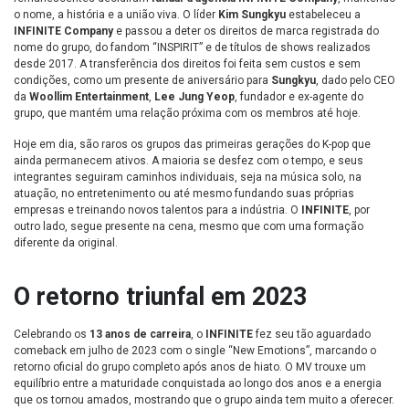
o nome, a história e a união viva. O líder
Kim Sungkyu
estabeleceu a
INFINITE Company
e passou a deter os direitos de marca registrada do
nome do grupo, do fandom “INSPIRIT” e de títulos de shows realizados
desde 2017. A transferência dos direitos foi feita sem custos e sem
condições, como um presente de aniversário para
Sungkyu
, dado pelo CEO
da
Woollim Entertainment
,
Lee Jung Yeop
, fundador e ex-agente do
grupo, que mantém uma relação próxima com os membros até hoje.
Hoje em dia, são raros os grupos das primeiras gerações do K-pop que
ainda permanecem ativos. A maioria se desfez com o tempo, e seus
integrantes seguiram caminhos individuais, seja na música solo, na
atuação, no entretenimento ou até mesmo fundando suas próprias
empresas e treinando novos talentos para a indústria. O
INFINITE
, por
outro lado, segue presente na cena, mesmo que com uma formação
diferente da original.
O retorno triunfal em 2023
Celebrando os
13 anos de carreira
, o
INFINITE
fez seu tão aguardado
comeback em julho de 2023 com o single “New Emotions”, marcando o
retorno oficial do grupo completo após anos de hiato. O MV trouxe um
equilíbrio entre a maturidade conquistada ao longo dos anos e a energia
que os tornou amados, mostrando que o grupo ainda tem muito a oferecer.