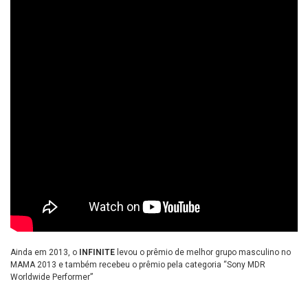
Ainda em 2013, o
INFINITE
levou o prêmio de melhor grupo masculino no
MAMA 2013 e também recebeu o prêmio pela categoria “Sony MDR
Worldwide Performer”