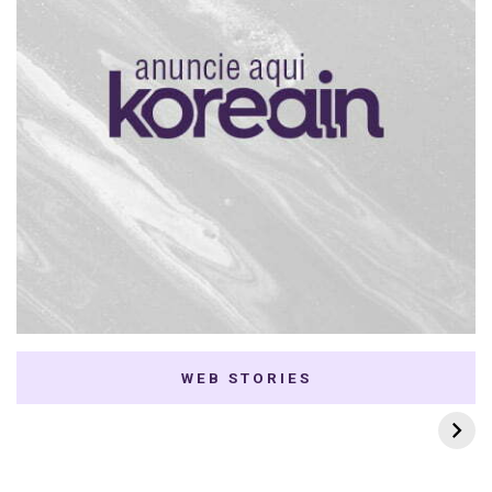
WEB STORIES
7 K-dramas Enemies
Thai Dramas com
to Lovers
First e Khaotung