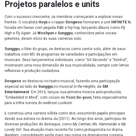
Projetos paralelos e units
Com o sucesso crescente, os membros começaram a explorar novas
frentes. O vocalista
Hoya
e o rapper
Dongwoo
formaram a unit
INFINITE H
,
focada em faixas com pegada R&B e hip hop, lançando álbuns como
Fly
High
e
Fly Again
. Já
Woohyun
e
Sunggyu
, conhecidos pelos vocais
potentes, deram início às suas carreiras solo.
Sunggyu
, o líder do grupo, se destacou como cantor solo, além de seus
trabalhos com MC de programas de variedades e participações em
musicais. Seus lançamentos individuais, como “60 Seconds” e “Kontrol”,
mostraram uma nova dimensão de sua musicalidade, sempre com letras
reflexivas e produção cuidadosa.
Dongwoo
se destacou no teatro musical, fazendo uma participação
especial ao lado de
Sunggyu
no musical
In the Heights
, da
SM
Entertainment
. Em 2016, lançou sua primeira música auto-produzida,
“Embedded In Mind”, com vocais de
Yoon So-yoon
, feita especialmente
para a trilha sonora do webtoon
Lookism
.
L
construiu uma carreira sólida como ator, assumindo papéis principais
desde sua estreia no drama
Jiu
(2011). Ao longo dos anos, participou de
diversas produções de destaque, como
My Catman
,
Ms. Hammurabi
e
My
Lovely Girl
. Sua atuação mais recente foi como protagonista no drama
Numbers
, consolidando ainda mais seu nome na dramaturgia coreana.