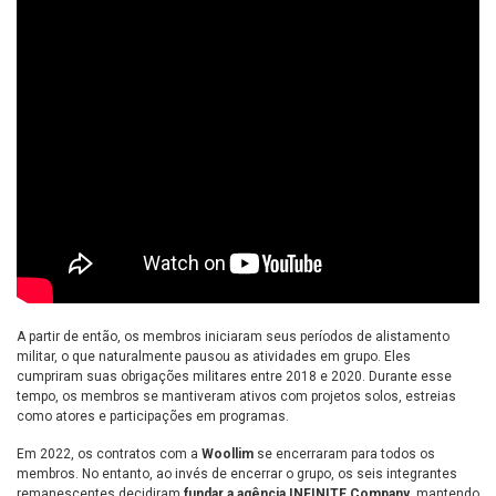
A partir de então, os membros iniciaram seus períodos de alistamento
militar, o que naturalmente pausou as atividades em grupo. Eles
cumpriram suas obrigações militares entre 2018 e 2020. Durante esse
tempo, os membros se mantiveram ativos com projetos solos, estreias
como atores e participações em programas.
Em 2022, os contratos com a
Woollim
se encerraram para todos os
membros. No entanto, ao invés de encerrar o grupo, os seis integrantes
remanescentes decidiram
fundar a agência INFINITE Company
, mantendo