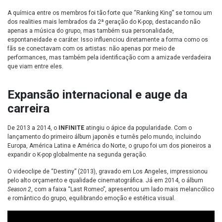
A química entre os membros foi tão forte que “Ranking King” se tornou um
dos realities mais lembrados da 2ª geração do K-pop, destacando não
apenas a música do grupo, mas também sua personalidade,
espontaneidade e caráter. Isso influenciou diretamente a forma como os
fãs se conectavam com os artistas: não apenas por meio de
performances, mas também pela identificação com a amizade verdadeira
que viam entre eles.
Expansão internacional e auge da
carreira
De 2013 a 2014, o
INFINITE
atingiu o ápice da popularidade. Com o
lançamento do primeiro álbum japonês e turnês pelo mundo, incluindo
Europa, América Latina e América do Norte, o grupo foi um dos pioneiros a
expandir o K-pop globalmente na segunda geração.
O videoclipe de “Destiny” (2013), gravado em Los Angeles, impressionou
pelo alto orçamento e qualidade cinematográfica. Já em 2014, o álbum
Season 2
, com a faixa “Last Romeo”, apresentou um lado mais melancólico
e romântico do grupo, equilibrando emoção e estética visual.