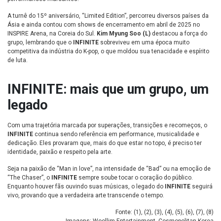
A turnê do 15º aniversário, “Limited Edition”, percorreu diversos países da
Ásia e ainda contou com shows de encerramento em abril de 2025 no
INSPIRE Arena, na Coreia do Sul.
Kim Myung Soo (L)
destacou a força do
grupo, lembrando que o
INFINITE
sobreviveu em uma época muito
competitiva da indústria do K-pop, o que moldou sua tenacidade e espírito
de luta.
INFINITE: mais que um grupo, um
legado
Com uma trajetória marcada por superações, transições e recomeços, o
INFINITE
continua sendo referência em performance, musicalidade e
dedicação. Eles provaram que, mais do que estar no topo, é preciso ter
identidade, paixão e respeito pela arte.
Seja na paixão de “Man in love”, na intensidade de “Bad” ou na emoção de
“The Chaser”, o
INFINITE
sempre soube tocar o coração do público.
Enquanto houver fãs ouvindo suas músicas, o legado do
INFINITE
seguirá
vivo, provando que a verdadeira arte transcende o tempo.
Fonte: (
1
), (
2
), (
3
), (
4
), (
5
), (
6
), (
7
), (
8
)