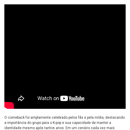
O comeback foi amplamente celebrado pelos fãs e pela mídia, destacando
a importância do grupo para o K-pop e sua capacidade de manter a
identidade mesmo após tantos anos. Em um cenário cada vez mais