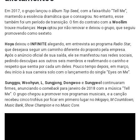
Em 2017, o grupo lançou o álbum
Top Seed
, com a faixa-título “Tell Me”,
mantendo a essência dramática que o consagrou. No entanto, esse
também foi um período de transição. O fim do contrato com a
Woollim
trouxe mudanças:
Hoya
optou por não renovar e deixou o grupo, que seguiu
promovendo como sexteto.
Hoya
deixou o
INFINITE
alegando, em entrevista ao programa
Radio Star
,
que desejava seguir um caminho diferente do proposto pela empresa.
Após o anúncio oficial de sua saída, ele se manifestou nas redes sociais,
pedindo desculpas aos outros seis membros e reafirmando o carinho e
respeito que sentia por cada um deles. Pouco tempo depois, em março,
deu início à sua carreira solo com o lançamento do single “Eyes on Me”.
Sunggyu
,
Woohyun
,
L
,
Sungjong
,
Dongwoo
e
Sungyeol
continuaram
firmes, anunciando o
comeback
para janeiro de 2018 com a música “Tell
Me”. O grupo chegou a promover nos programas musicais, e a canção
recebeu cinco troféus por ficar em primeiro lugar no
Inkigayo, M Countdown,
Music Bank, Show Champion
e no
Music Core
.