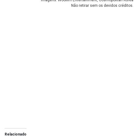
Imagens: Woollim Entertainment, Cosmopolitan Korea
Não retirar sem os devidos créditos.
Relacionado