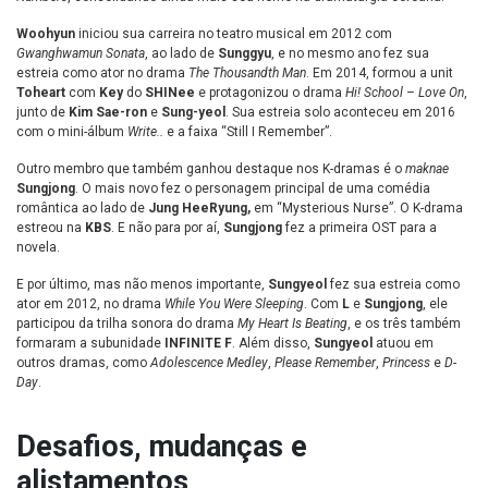
Woohyun
iniciou sua carreira no teatro musical em 2012 com
Gwanghwamun Sonata
, ao lado de
Sunggyu
, e no mesmo ano fez sua
estreia como ator no drama
The Thousandth Man
. Em 2014, formou a unit
Toheart
com
Key
do
SHINee
e protagonizou o drama
Hi! School – Love On
,
junto de
Kim Sae-ron
e
Sung-yeol
. Sua estreia solo aconteceu em 2016
com o mini-álbum
Write..
e a faixa “Still I Remember”.
Outro membro que também ganhou destaque nos K-dramas é o
maknae
Sungjong
. O mais novo fez o personagem principal de uma comédia
romântica ao lado de
Jung HeeRyung,
em “Mysterious Nurse”. O K-drama
estreou na
KBS
. E não para por aí,
Sungjong
fez a primeira OST para a
novela.
E por último, mas não menos importante,
Sungyeol
fez sua estreia como
ator em 2012, no drama
While You Were Sleeping
. Com
L
e
Sungjong
, ele
participou da trilha sonora do drama
My Heart Is Beating
, e os três também
formaram a subunidade
INFINITE F
. Além disso,
Sungyeol
atuou em
outros dramas, como
Adolescence Medley
,
Please Remember
,
Princess
e
D-
Day
.
Desafios, mudanças e
alistamentos