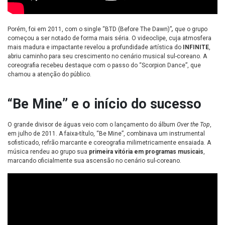
Porém, foi em 2011, com o single “BTD (Before The Dawn)”
,
que o grupo
começou a ser notado de forma mais séria. O videoclipe, cuja atmosfera
mais madura e impactante revelou a profundidade artística do
INFINITE
,
abriu caminho para seu crescimento no cenário musical sul-coreano. A
coreografia recebeu destaque com o passo do “Scorpion Dance”, que
chamou a atenção do público.
“Be Mine” e o início do sucesso
O grande divisor de águas veio com o lançamento do álbum
Over the Top
,
em julho de 2011. A faixa-título, “Be Mine”, combinava um instrumental
sofisticado, refrão marcante e coreografia milimetricamente ensaiada. A
música rendeu ao grupo sua
primeira vitória em programas musicais
,
marcando oficialmente sua ascensão no cenário sul-coreano.