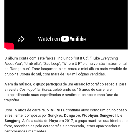
O álbum conta com sete faixas, incluindo “Hit It Up”, “I Like Everything
About You”, “Umbrella”, “Sad Loop”, “Where U R” e uma versão instrumental
de “Dangerous”. Esse lançamento se tornou o mini álbum mais vendido do
grupo na Coreia do Sul, com mais de 184 mil cópias vendidas.
Além da música, o grupo participou de um ensaio fotográfico especial para
a revista
Cosmopolitan Korea
, celebrando os 15 anos de carreira e
compartilhando suas experiências e sentimentos sobre essa fase da
trajetória.
Com 15 anos de carreira, o
INFINITE
continua ativo como um grupo coeso
e resiliente, composto por
Sungkyu
,
Dongwoo
,
Woohyun
,
Sungyeol
,
L
e
Sungjong
. Após a saída de
Hoya
em 2017, o grupo manteve sua identidade
forte, reconhecida pela coreografia sincronizada, letras apaixonadas e
performances marcantes.