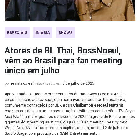
ESPECIAIS
IN ASIA
SHOWS
Atores de BL Thai, BossNoeul,
vêm ao Brasil para fan meeting
único em julho
por
revistakoreain
atualizado em
5 de julho de 2025
Aproveitando o sucesso crescente dos dramas Boys Love no Brasil –
obras de ficção audiovisual, com narrativas de romance homoafetivo,
comumente conhecidos por BL -,
Boss Chaikamon
e
Noeul Nuttarat
chegam ao país para uma apresentação inédita em celebração a
The Boys
Next World
, um dos grandes sucessos de 2025 da grade de BLs de um dos
gigantes do streaming asiáticos, o
iQIYI
. O “Fan meeting The Boy Next
World: Boss&Noeul” acontece na capital paulista, no dia 12 de julho, no
Studio Stage, com produção da
SAM Entretenimento
.