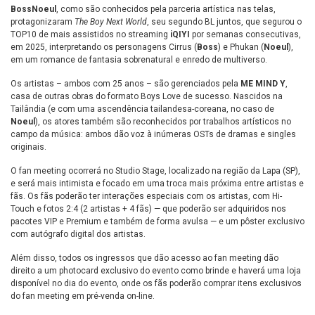
BossNoeul
, como são conhecidos pela parceria artística nas telas,
protagonizaram
The Boy Next World
, seu segundo BL juntos, que segurou o
TOP10 de mais assistidos no streaming
iQIYI
por semanas consecutivas,
em 2025, interpretando os personagens Cirrus (
Boss
) e Phukan (
Noeul
),
em um romance de fantasia sobrenatural e enredo de multiverso.
Os artistas – ambos com 25 anos – são gerenciados pela
ME MIND Y
,
casa de outras obras do formato Boys Love de sucesso. Nascidos na
Tailândia (e com uma ascendência tailandesa-coreana, no caso de
Noeul
), os atores também são reconhecidos por trabalhos artísticos no
campo da música: ambos dão voz à inúmeras OSTs de dramas e singles
originais.
O fan meeting ocorrerá no Studio Stage, localizado na região da Lapa (SP),
e será mais intimista e focado em uma troca mais próxima entre artistas e
fãs. Os fãs poderão ter interações especiais com os artistas, com Hi-
Touch e fotos 2:4 (2 artistas + 4 fãs) — que poderão ser adquiridos nos
pacotes VIP e Premium e também de forma avulsa — e um pôster exclusivo
com autógrafo digital dos artistas.
Além disso, todos os ingressos que dão acesso ao fan meeting dão
direito a um photocard exclusivo do evento como brinde e haverá uma loja
disponível no dia do evento, onde os fãs poderão comprar itens exclusivos
do fan meeting em pré-venda on-line.