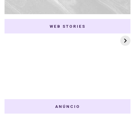
WEB STORIES
7 K-dramas Enemies
Thai Dramas com
to Lovers
First e Khaotung
ANÚNCIO