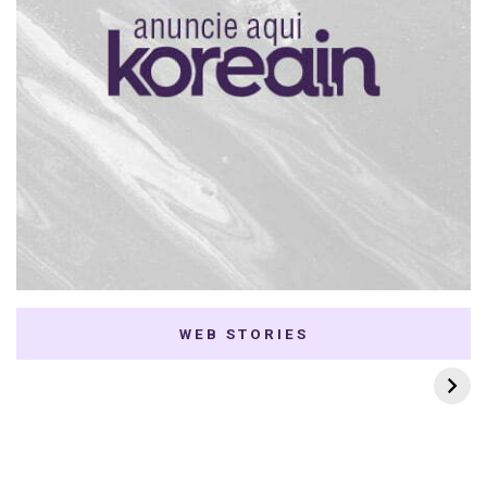
WEB STORIES
7 K-dramas Enemies
Thai Dramas com
to Lovers
First e Khaotung