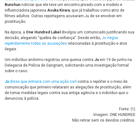
Bunshun
noticiar que ele teve um encontro privado com a modelo e
influenciadora japonesa
Asuka Kirara
, que já trabalhou como atriz de
filmes adultos. Outras reportagens acusaram Ju de se envolver em
prostituição.
Na época, a
One Hundred Label
divulgou um comunicado justificando sua
decisão, alegando “quebra de confiança”. Desde então,
Ju negou
repetidamente todas as acusações
relacionadas à prostituição e atos
ilegais.
Um indivíduo anônimo registrou uma queixa contra
Ju
em 19 de junho na
Delegacia de Polícia de Gangnam, solicitando uma investigação formal
sobre o caso.
Ju
disse que entraria com uma ação civil
contra o repórter e o meio de
comunicação que primeiro relataram as alegações de prostituição, além
de tomar medidas legais contra sua antiga agência e o indivíduo que o
denunciou à polícia.
Fonte: (
1
)
Imagem: ONE HUNDRED
Não retirar sem os devidos créditos.