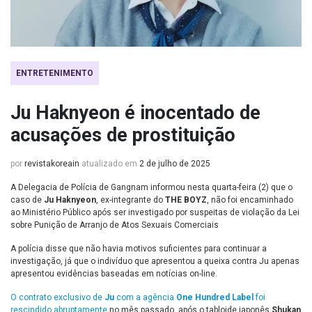
ENTRETENIMENTO
Ju Haknyeon é inocentado de
acusações de prostituição
por
revistakoreain
atualizado em
2 de julho de 2025
A Delegacia de Polícia de Gangnam informou nesta quarta-feira (2) que o
caso de
Ju Haknyeon
, ex-integrante do
THE BOYZ
, não foi encaminhado
ao Ministério Público após ser investigado por suspeitas de violação da Lei
sobre Punição de Arranjo de Atos Sexuais Comerciais
A polícia disse que não havia motivos suficientes para continuar a
investigação, já que o indivíduo que apresentou a queixa contra Ju apenas
apresentou evidências baseadas em notícias on-line.
O contrato exclusivo de
Ju
com a agência
One Hundred Label
foi
rescindido abruptamente
no mês passado, após o tabloide japonês
Shukan