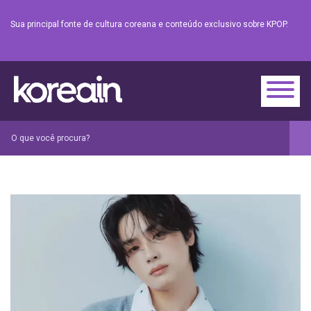
Sua principal fonte de cultura coreana e conteúdo exclusivo sobre KPOP.