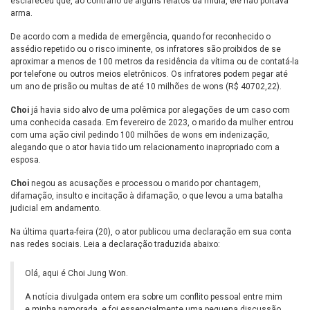
esclareceu que, ao contrário de alguns relatos da mídia, ele não portava
arma.
De acordo com a medida de emergência, quando for reconhecido o
assédio repetido ou o risco iminente, os infratores são proibidos de se
aproximar a menos de 100 metros da residência da vítima ou de contatá-la
por telefone ou outros meios eletrônicos. Os infratores podem pegar até
um ano de prisão ou multas de até 10 milhões de wons (R$ 40702,22).
Choi
já havia sido alvo de uma polêmica por alegações de um caso com
uma conhecida casada. Em fevereiro de 2023, o marido da mulher entrou
com uma ação civil pedindo 100 milhões de wons em indenização,
alegando que o ator havia tido um relacionamento inapropriado com a
esposa.
Choi
negou as acusações e processou o marido por chantagem,
difamação, insulto e incitação à difamação, o que levou a uma batalha
judicial em andamento.
Na última quarta-feira (20), o ator publicou uma declaração em sua conta
nas redes sociais. Leia a declaração traduzida abaixo:
Olá, aqui é Choi Jung Won.
A notícia divulgada ontem era sobre um conflito pessoal entre mim
e minha namorada, e foi essencialmente uma pequena discussão