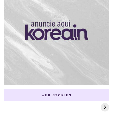
WEB STORIES
7 K-dramas Enemies
Thai Dramas com
to Lovers
First e Khaotung