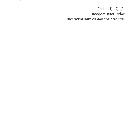
Fonte: (
1
), (
2
), (
3
)
Imagem: IStar Today
Não retirar sem os devidos créditos.