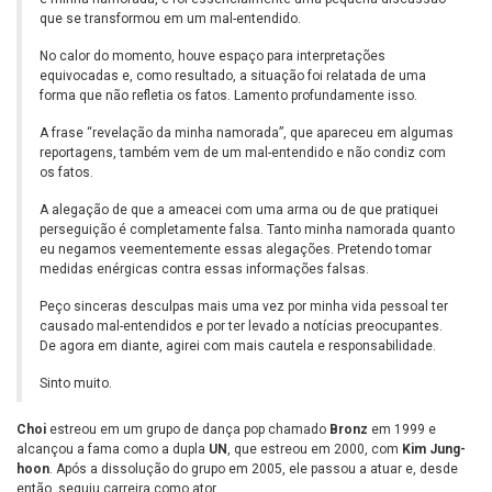
que se transformou em um mal-entendido.
No calor do momento, houve espaço para interpretações
equivocadas e, como resultado, a situação foi relatada de uma
forma que não refletia os fatos. Lamento profundamente isso.
A frase “revelação da minha namorada”, que apareceu em algumas
reportagens, também vem de um mal-entendido e não condiz com
os fatos.
A alegação de que a ameacei com uma arma ou de que pratiquei
perseguição é completamente falsa. Tanto minha namorada quanto
eu negamos veementemente essas alegações. Pretendo tomar
medidas enérgicas contra essas informações falsas.
Peço sinceras desculpas mais uma vez por minha vida pessoal ter
causado mal-entendidos e por ter levado a notícias preocupantes.
De agora em diante, agirei com mais cautela e responsabilidade.
Sinto muito.
Choi
estreou em um grupo de dança pop chamado
Bronz
em 1999 e
alcançou a fama como a dupla
UN
, que estreou em 2000, com
Kim Jung-
hoon
. Após a dissolução do grupo em 2005, ele passou a atuar e, desde
então, seguiu carreira como ator.