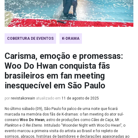
COBERTURA DE EVENTOS
K-DRAMA
Carisma, emoção e promessas:
Woo Do Hwan conquista fãs
brasileiros em fan meeting
inesquecível em São Paulo
por
revistakoreain
atualizado em
11 de agosto de 2025
No último sábado (09), São Paulo foi palco de uma noite que ficará
marcada na memória dos fãs de K-dramas: o fan meeting do ator sul-
coreano
Woo Do Hwan
, astro de produções como
Cães de Caça
,
Mr.
Plankton
e
O Rei Eterno
. Intitulado “Woonder Night with Woo Do Hwan”, o
evento marcou a primeira visita do artista ao Brasil e foi repleto de
sorrisos, abraços, histórias de bastidores e declarações apaixonadas ao