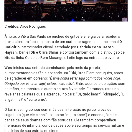
Créditos: Alice Rodrigues
À noite, o Vibra São Paulo se encheu de gritos e energia para receber o
ator, a abertura ficou por conta de um curta-metragem da campanha d’
O
Boticário
, patrocinador oficial, estrelado por
Gabriela Yoon
,
Heron
Hayashi
,
Daniel Oh
e
Clara Shirai
, e contou também com a distribuição de
kits da linha Cuide-se Bem Morango e Leite logo na entrada do evento.
Woo
iniciou sua entrada caminhando pelo meio da plateia,
cumprimentando os fãs e soltando um “Olá, Brasil” em português, antes
de agradecer em coreano: “
É uma honra estar aqui com todos vocês hoje.
Obrigado por estarem aqui, estou muito feliz
”. Entre acenos e corações com
as mãos, ele mostrou o quanto estava à vontade. E arrancou risos ao
revelar as palavras quais aprendeu no país: “Oi, tudo bem?”, “obrigado”, “E
aí gatinha?” e “eu te amo”.
O fan meeting contou com músicas, interação no palco, prova de
brigadeiro (que ele classificou como “muito doce”) e encenações de
cenas de seus dramas com fãs sortudas. Ele também compartilhou
memórias de infância, curiosidades sobre seu tempo no serviço militar e
histórias de sua estreia no cinema.