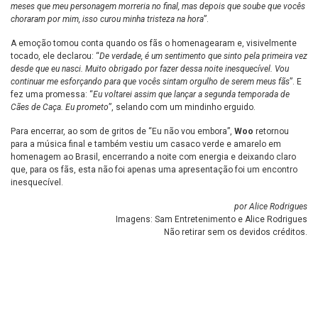
meses que meu personagem morreria no final, mas depois que soube que vocês
choraram por mim, isso curou minha tristeza na hora
”.
A emoção tomou conta quando os fãs o homenagearam e, visivelmente
tocado, ele declarou: “
De verdade, é um sentimento que sinto pela primeira vez
desde que eu nasci. Muito obrigado por fazer dessa noite inesquecível. Vou
continuar me esforçando para que vocês sintam orgulho de serem meus fãs
”. E
fez uma promessa: “
Eu voltarei assim que lançar a segunda temporada de
Cães de Caça. Eu prometo
”, selando com um mindinho erguido.
Para encerrar, ao som de gritos de “Eu não vou embora”,
Woo
retornou
para a música final e também vestiu um casaco verde e amarelo em
homenagem ao Brasil, encerrando a noite com energia e deixando claro
que, para os fãs, esta não foi apenas uma apresentação foi um encontro
inesquecível.
por Alice Rodrigues
Imagens: Sam Entretenimento e Alice Rodrigues
Não retirar sem os devidos créditos.