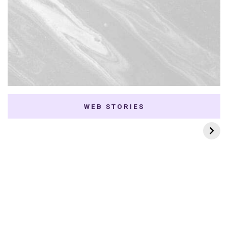
WEB STORIES
7 K-dramas Enemies
Thai Dramas com
to Lovers
First e Khaotung