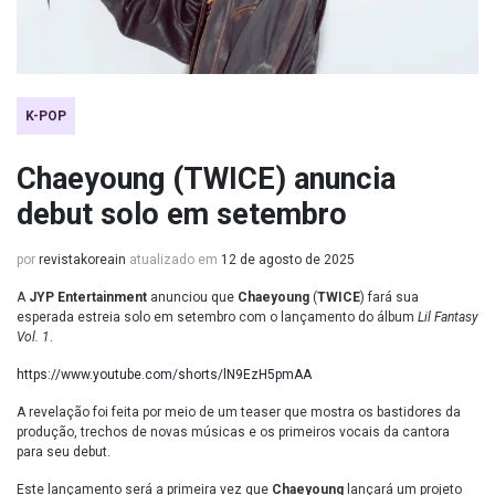
K-POP
Chaeyoung (TWICE) anuncia
debut solo em setembro
por
revistakoreain
atualizado em
12 de agosto de 2025
A
JYP Entertainment
anunciou que
Chaeyoung
(
TWICE
) fará sua
esperada estreia solo em setembro com o lançamento do álbum
Lil Fantasy
Vol. 1
.
https://www.youtube.com/shorts/lN9EzH5pmAA
A revelação foi feita por meio de um teaser que mostra os bastidores da
produção, trechos de novas músicas e os primeiros vocais da cantora
para seu debut.
Este lançamento será a primeira vez que
Chaeyoung
lançará um projeto