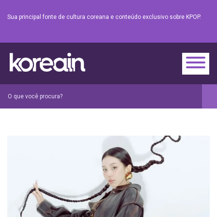
Sua principal fonte de cultura coreana e conteúdo exclusivo sobre KPOP.