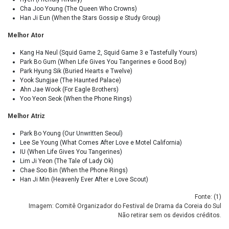
Cha Joo Young (The Queen Who Crowns)
Han Ji Eun (When the Stars Gossip e Study Group)
Melhor Ator
Kang Ha Neul (Squid Game 2, Squid Game 3 e Tastefully Yours)
Park Bo Gum (When Life Gives You Tangerines e Good Boy)
Park Hyung Sik (Buried Hearts e Twelve)
Yook Sungjae (The Haunted Palace)
Ahn Jae Wook (For Eagle Brothers)
Yoo Yeon Seok (When the Phone Rings)
Melhor Atriz
Park Bo Young (Our Unwritten Seoul)
Lee Se Young (What Comes After Love e Motel California)
IU (When Life Gives You Tangerines)
Lim Ji Yeon (The Tale of Lady Ok)
Chae Soo Bin (When the Phone Rings)
Han Ji Min (Heavenly Ever After e Love Scout)
Fonte: (
1
)
Imagem: Comitê Organizador do Festival de Drama da Coreia do Sul
Não retirar sem os devidos créditos.