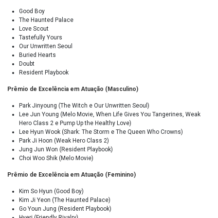
Good Boy
The Haunted Palace
Love Scout
Tastefully Yours
Our Unwritten Seoul
Buried Hearts
Doubt
Resident Playbook
Prêmio de Excelência em Atuação (Masculino)
Park Jinyoung (The Witch e Our Unwritten Seoul)
Lee Jun Young (Melo Movie, When Life Gives You Tangerines, Weak
Hero Class 2 e Pump Up the Healthy Love)
Lee Hyun Wook (Shark: The Storm e The Queen Who Crowns)
Park Ji Hoon (Weak Hero Class 2)
Jung Jun Won (Resident Playbook)
Choi Woo Shik (Melo Movie)
Prêmio de Excelência em Atuação (Feminino)
Kim So Hyun (Good Boy)
Kim Ji Yeon (The Haunted Palace)
Go Youn Jung (Resident Playbook)
Hyeri (Friendly Rivalry)