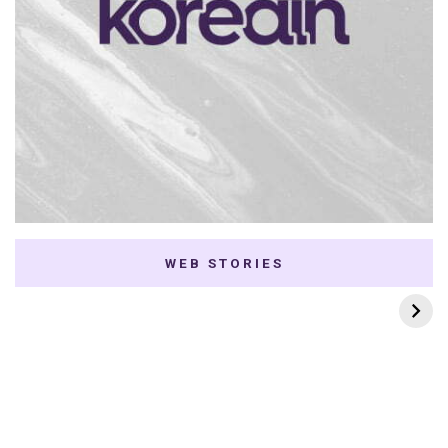
WEB STORIES
7 K-dramas Enemies
Thai Dramas com
to Lovers
First e Khaotung