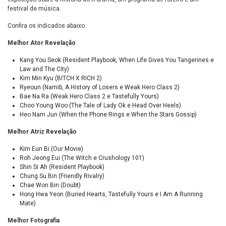
festival de música.
Confira os indicados abaixo.
Melhor Ator Revelação
Kang You Seok (Resident Playbook, When Life Gives You Tangerines e
Law and The City)
Kim Min Kyu (BITCH X RICH 2)
Ryeoun (Namib, A History of Losers e Weak Hero Class 2)
Bae Na Ra (Weak Hero Class 2 e Tastefully Yours)
Choo Young Woo (The Tale of Lady Ok e Head Over Heels)
Heo Nam Jun (When the Phone Rings e When the Stars Gossip)
Melhor Atriz Revelação
Kim Eun Bi (Our Movie)
Roh Jeong Eui (The Witch e Crushology 101)
Shin Si Ah (Resident Playbook)
Chung Su Bin (Friendly Rivalry)
Chae Won Bin (Doubt)
Hong Hwa Yeon (Buried Hearts, Tastefully Yours e I Am A Running
Mate)
Melhor Fotografia