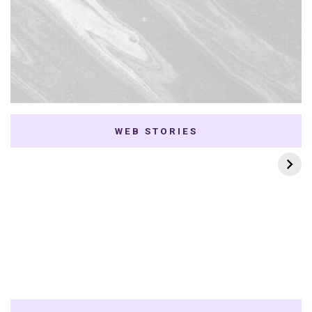
WEB STORIES
7 K-dramas Enemies
Thai Dramas com
to Lovers
First e Khaotung