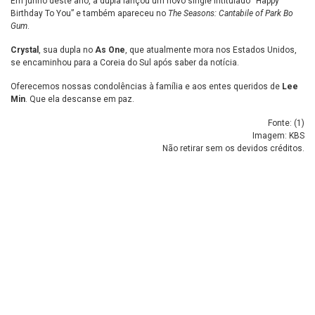
Em junho deste ano, a dupla lançou um novo single intitulado “Happy
Birthday To You” e também apareceu no
The Seasons: Cantabile of Park Bo
Gum
.
Crystal
, sua dupla no
As One
, que atualmente mora nos Estados Unidos,
se encaminhou para a Coreia do Sul após saber da notícia.
Oferecemos nossas condolências à família e aos entes queridos de
Lee
Min
. Que ela descanse em paz.
Fonte: (
1
)
Imagem: KBS
Não retirar sem os devidos créditos.