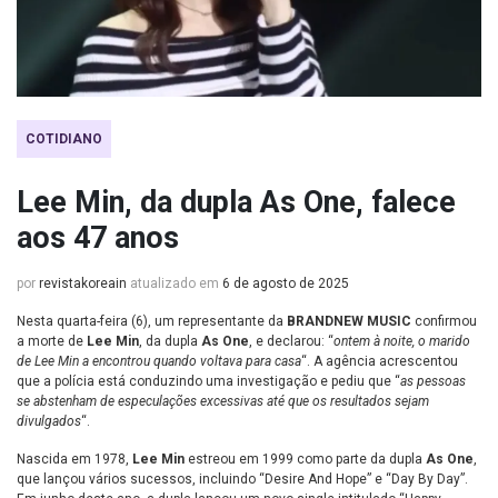
COTIDIANO
Lee Min, da dupla As One, falece
aos 47 anos
por
revistakoreain
atualizado em
6 de agosto de 2025
Nesta quarta-feira (6), um representante da
BRANDNEW MUSIC
confirmou
a morte de
Lee Min
, da dupla
As One
, e declarou: “
ontem à noite, o marido
de Lee Min a encontrou quando voltava para casa
“. A agência acrescentou
que a polícia está conduzindo uma investigação e pediu que “
as pessoas
se abstenham de especulações excessivas até que os resultados sejam
divulgados
“.
Nascida em 1978,
Lee Min
estreou em 1999 como parte da dupla
As One
,
que lançou vários sucessos, incluindo “Desire And Hope” e “Day By Day”.