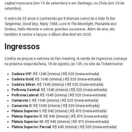
capital mexicana (em 19 de setembro) e em Santiago, no Chile (em 24 de
setembro).
O astro de 32 anos é conhecido por K-dramas como
Se a Vida Te Der
Tangerinas
,
Good Boy
,
Reply 1988
,
Love In The Moonlight
,
Passarela dos
Sonhos
,
Hello Monster
e outros grandes sucessos. Além de ator, ele
também é cantor e lançou o álbum
Blue Bird
em 2020.
Ingressos
Confira os preços e setores do fan meeting. A venda de ingressos começa
na próxima segunda-feira, 18 de agosto, às 13h, no site da Ticketmaster.
Cadeira VIP:
R$ 1240 (inteira) | R$ 620 (meia-entrada)
Cadeira Gold:
R$ 1040 (inteira) | R$ 520 (meia-entrada)
Cadeira Silver:
R$ 1040 (inteira) | R$ 520 (meia-entrada)
Poltrona Central:
R$ 1040 (inteira) | R$ 520 (meia-entrada)
Poltrona Lateral:
R$ 1040 (inteira) | R$ 520 (meia-entrada)
Camarote I:
R$ 1040 (inteira) | R$ 520 (meia-entrada)
Camarote II:
R$ 1040 (inteira) | R$ 520 (meia-entrada)
Plateia Superior I:
R$ 940 (inteira) | R$ 470 (meia-entrada)
Plateia Superior II:
R$ 940 (inteira) | R$ 470 (meia-entrada)
Plateia Superior III:
R$ 940 (inteira) | R$ 470 (meia-entrada)
Plateia Superior Parcial:
R$ 640 (inteira) | R$ 320 (meia-entrada)