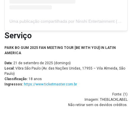
Uma publicação compartilhada por Ninshi Entertainment (@ninshi_entertainment)
Serviço
PARK BO GUM 2025 FAN MEETING TOUR [BE WITH YOU] IN LATIN
AMERICA
Data:
21 de setembro de 2025 (domingo)
Local:
Vibra São Paulo (Av. das Nações Unidas, 17955 – Vila Almeida, São
Paulo)
Classificação:
18 anos
Ingressos:
https://www.ticketmaster.com.br
Fonte: (
1
)
Imagem: THEBLACKLABEL
Não retirar sem os devidos créditos.