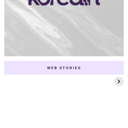
WEB STORIES
7 K-dramas Enemies
Thai Dramas com
to Lovers
First e Khaotung