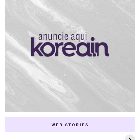
WEB STORIES
7 K-dramas Enemies
Thai Dramas com
to Lovers
First e Khaotung