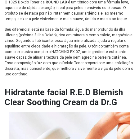
O 1025 Dokdo Toner da
ROUND LAB
é um tônico com uma fórmula leve,
aquosa e de rápida absorção, ideal para peles sensíveis ou oleosas. O
produto se destaca por não irritar nem causar ardência e, ao mesmo
tempo, deixar a pele visivelmente mais suave, úmida e macia ao toque.
Seu diferencial está na base da fórmula: água do mar profundo da ilha
Ulleung (próxima à ilha Dokdo), rica em minerais como cálcio, magnésio e
zinco. Segundo a fabricante, essa água mineralizada ajuda a regular o
equilíbrio entre oleosidade e hidratação da pele. O tônico também conta
com o exclusivo complexo HATCHING EX-07, um ingrediente esfoliante
suave capaz de afinar a textura da pele sem agredir a barreira cutânea.
Essa composição faz com que o Dokdo Toner proporcione uma esfoliação
discreta, mas consistente, que melhora visivelmente o viço da pele com o
uso contínuo.
Hidratante facial R.E.D Blemish
Clear Soothing Cream da Dr.G