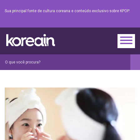
Sua principal fonte de cultura coreana e conteúdo exclusivo sobre KPOP.