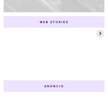
WEB STORIES
7 K-dramas Enemies
Thai Dramas com
to Lovers
First e Khaotung
ANÚNCIO