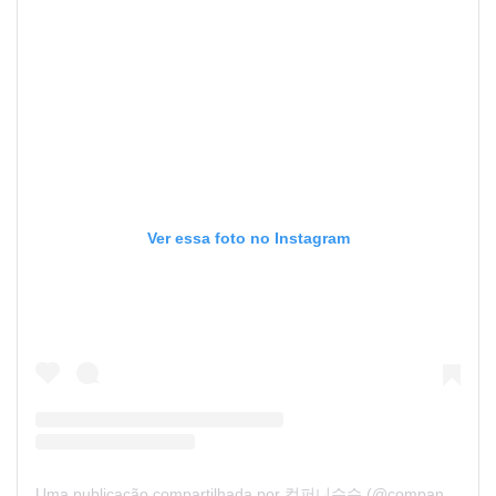
Ver essa foto no Instagram
Uma publicação compartilhada por 컴퍼니수수 (@companysoosoo)