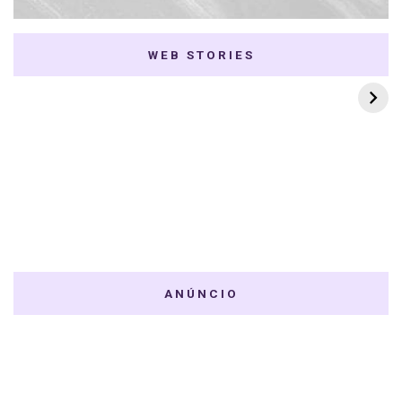
WEB STORIES
7 K-dramas Enemies
Thai Dramas com
to Lovers
First e Khaotung
ANÚNCIO