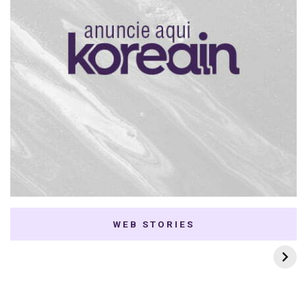
WEB STORIES
7 K-dramas Enemies
Thai Dramas com
to Lovers
First e Khaotung