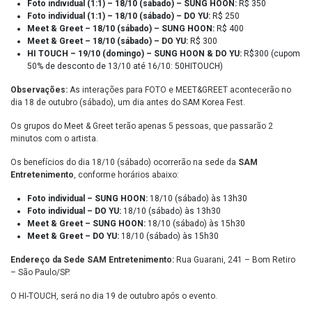
Foto individual (1:1) – 18/10 (sábado) – SUNG HOON:
R$ 350
Foto individual (1:1) – 18/10 (sábado) – DO YU:
R$ 250
Meet & Greet – 18/10 (sábado) – SUNG HOON:
R$ 400
Meet & Greet – 18/10 (sábado) – DO YU:
R$ 300
HI TOUCH – 19/10 (domingo) – SUNG HOON & DO YU:
R$300 (cupom
50% de desconto de 13/10 até 16/10: 50HITOUCH)
Observações:
As interações para FOTO e MEET&GREET acontecerão no
dia 18 de outubro (sábado), um dia antes do SAM Korea Fest.
Os grupos do Meet & Greet terão apenas 5 pessoas, que passarão 2
minutos com o artista.
Os benefícios do dia 18/10 (sábado) ocorrerão na sede da
SAM
Entretenimento
, conforme horários abaixo:
Foto individual – SUNG HOON:
18/10 (sábado) às 13h30
Foto individual – DO YU:
18/10 (sábado) às 13h30
Meet & Greet – SUNG HOON:
18/10 (sábado) às 15h30
Meet & Greet – DO YU:
18/10 (sábado) às 15h30
Endereço da Sede SAM Entretenimento:
Rua Guarani, 241 – Bom Retiro
– São Paulo/SP.
O HI-TOUCH, será no dia 19 de outubro após o evento.