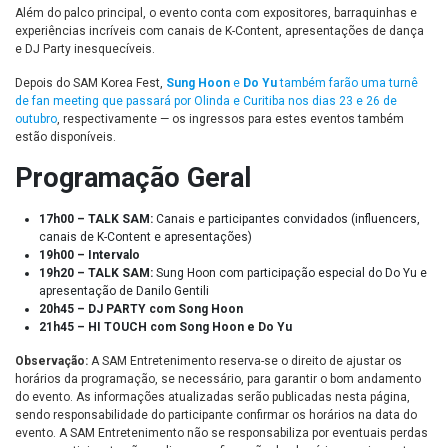
Além do palco principal, o evento conta com expositores, barraquinhas e
experiências incríveis com canais de K-Content, apresentações de dança
e DJ Party inesquecíveis.
Depois do SAM Korea Fest,
Sung Hoon
e
Do Yu
também farão uma turnê
de fan meeting que passará por Olinda e Curitiba nos dias 23 e 26 de
outubro
, respectivamente — os ingressos para estes eventos também
estão disponíveis.
Programação Geral
17h00 – TALK SAM:
Canais e participantes convidados (influencers,
canais de K-Content e apresentações)
19h00 – Intervalo
19h20 – TALK SAM:
Sung Hoon com participação especial do Do Yu e
apresentação de Danilo Gentili
20h45 – DJ PARTY com Song Hoon
21h45 – HI TOUCH com Song Hoon e Do Yu
Observação:
A SAM Entretenimento reserva-se o direito de ajustar os
horários da programação, se necessário, para garantir o bom andamento
do evento. As informações atualizadas serão publicadas nesta página,
sendo responsabilidade do participante confirmar os horários na data do
evento. A SAM Entretenimento não se responsabiliza por eventuais perdas