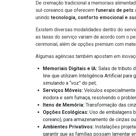
De cremação tradicional a memoriais alimentados
sul-coreanos que oferecem
funerais de pets
unindo
tecnologia, conforto emocional e su
Existem diversas modalidades dentro do serviç
as taxas do serviço variam de acordo com o pes
cerimonial, além de opções premium com mater
Algumas agências também apostam em inovaçõ
Memoriais Digitais e IA:
Salas de tributo d
line que utilizam Inteligência Artificial para
simulando a “voz” do pet;
Serviços Móveis:
Veículos especialmente 
inodora e sem fumaça, resolvendo o proble
Itens de Memória:
Transformação das cinza
Opções Ecológicas:
Uso de embalagens bio
coreano), para armazenamento de cinzas ou e
Ambientes Privativos:
Instalações projeta
garantir que as famílias possam lamentar em