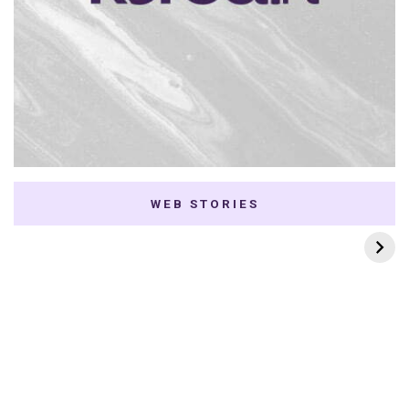
WEB STORIES
7 K-dramas Enemies
Thai Dramas com
to Lovers
First e Khaotung