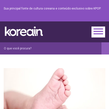
Sua principal fonte de cultura coreana e conteúdo exclusivo sobre KPOP.