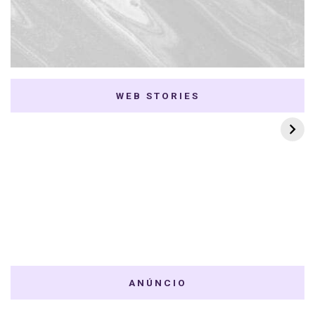
WEB STORIES
7 K-dramas Enemies
Thai Dramas com
to Lovers
First e Khaotung
ANÚNCIO