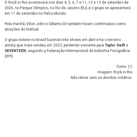
O Rock in Rio acontecerá nos dias 4, 5, 6, 7 e 11, 12 e 13 de setembro de
2026, no Parque Olímpico, no Rio de Janeiro (RJ) e o grupo se apresentará
em 11 de setembro no Palco Mundo.
Pela manhã, Elton John e Gilberto Gil também foram confirmados como
atrações do festival.
O grupo esteve no Brasil fazendo três shows em abril e foi o terceiro
artista que mais vendeu em 2023, perdendo somente para
Taylor Swift
e
SEVENTEEN
, segundo a Federação Internacional da Indústria Fonográfica
(IFPI).
Fonte: (
1
)
Imagem: Rock in Rio
Não retirar sem os devidos créditos.