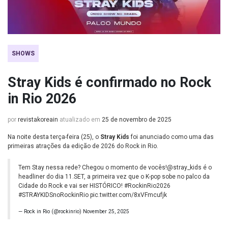
SHOWS
Stray Kids é confirmado no Rock
in Rio 2026
por
revistakoreain
atualizado em
25 de novembro de 2025
Na noite desta terça-feira (25), o
Stray Kids
foi anunciado como uma das
primeiras atrações da edição de 2026 do Rock in Rio.
Tem Stay nessa rede? Chegou o momento de vocês!
@stray_kids
é o
headliner do dia 11.SET, a primeira vez que o K-pop sobe no palco da
Cidade do Rock e vai ser HISTÓRICO!
#RockinRio2026
#STRAYKIDSnoRockinRio
pic.twitter.com/8xVFmcufjk
— Rock in Rio (@rockinrio)
November 25, 2025