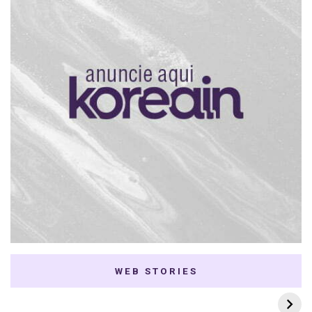
WEB STORIES
7 K-dramas Enemies
Thai Dramas com
to Lovers
First e Khaotung