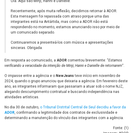
Olá. Aqui são Minji, Hanni e Danielle.
Recentemente, após muita reflexão, decidimos retornar à ADOR.
Esta mensagem foi repassada com atraso porque uma das
integrantes está na Antártida, mas como a ADOR não está
respondendo no momento, estamos anunciando isso por meio de
um comunicado separado.
Continuaremos a presenteá-los com música e apresentações
sinceras. Obrigada.
Em resposta ao comunicado, a
ADOR
comentou brevemente: “
Estamos
verificando a veracidade da intenção de Minji, Hanni e Danielle de retornarem
“.
O impasse entre a agência e o
NewJeans
teve início em novembro de
2024, quando o grupo anunciou que deixaria a agência. Em fevereiro deste
ano, as integrantes informaram que passariam a atuar sob o nome NJZ,
alegando descumprimento contratual e buscando independência nas
atividades artísticas.
No dia 30 de outubro,
o Tribunal Distrital Central de Seul decidiu a favor da
ADOR
, confirmando a legitimidade dos contratos de exclusividade e
determinando a manutenção do vínculo das integrantes com a agência.
Fonte: (
1
)