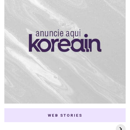
WEB STORIES
7 K-dramas Enemies
Thai Dramas com
to Lovers
First e Khaotung