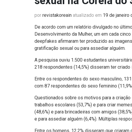
sexual na Coreia do 
por
revistakoreain
atualizado em
19 de janeiro
De acordo com um relatório divulgado no último
Desenvolvimento da Mulher, um em cada cinco 
deepfakes afirmaram ter produzido as imagens o
gratificação sexual ou para assediar alguém.
A pesquisa ouviu 1.500 estudantes universitár
218 respondentes (14,5%) disseram ter criado
Entre os respondentes do sexo masculino, 131
com 87 respondentes do sexo feminino (11,9%
Questionados sobre os motivos para a criação
trabalhos escolares (53,7%) e para criar memes 
(48,6%) e para brincadeiras com amigos (38,5%
e para assediar alguém (6,4%). Múltiplas respo
Entre os homens, 12,2% disseram que criaram d