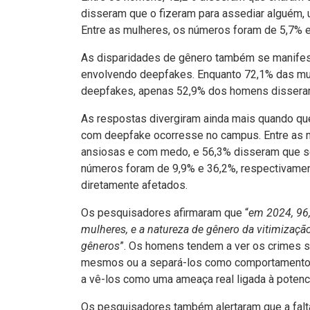
disseram que o fizeram para assediar alguém,
Entre as mulheres, os números foram de 5,7% e
As disparidades de gênero também se manifes
envolvendo deepfakes. Enquanto 72,1% das mu
deepfakes, apenas 52,9% dos homens disser
As respostas divergiram ainda mais quando qu
com deepfake ocorresse no campus. Entre as m
ansiosas e com medo, e 56,3% disseram que se
números foram de 9,9% e 36,2%, respectivamen
diretamente afetados.
Os pesquisadores afirmaram que “
em 2024, 96,
mulheres, e a natureza de gênero da vitimizaçã
gêneros
”. Os homens tendem a ver os crimes 
mesmos ou a separá-los como comportamentos 
a vê-los como uma ameaça real ligada à potenci
Os pesquisadores também alertaram que a falt