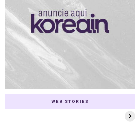
WEB STORIES
7 K-dramas Enemies
Thai Dramas com
to Lovers
First e Khaotung