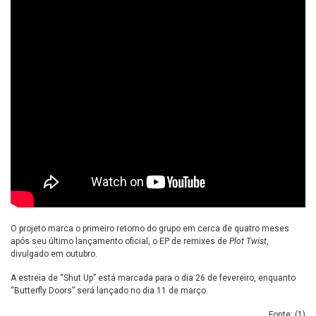
O projeto marca o primeiro retorno do grupo em cerca de quatro meses
após seu último lançamento oficial, o EP de remixes de
Plot Twist
,
divulgado em outubro.
A estreia de “Shut Up” está marcada para o dia 26 de fevereiro, enquanto
“Butterfly Doors” será lançado no dia 11 de março.
Fonte: (
1
)