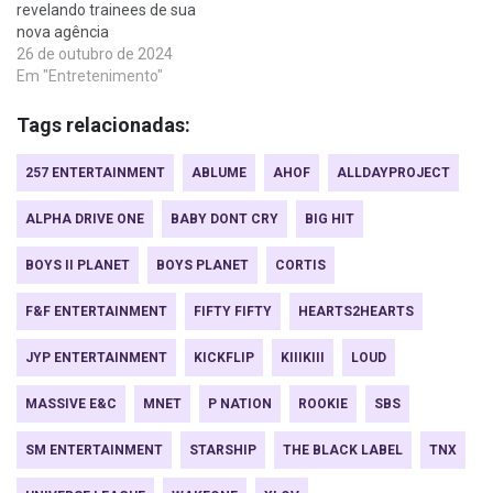
revelando trainees de sua
nova agência
26 de outubro de 2024
Em "Entretenimento"
Tags relacionadas:
257 ENTERTAINMENT
ABLUME
AHOF
ALLDAYPROJECT
ALPHA DRIVE ONE
BABY DONT CRY
BIG HIT
BOYS II PLANET
BOYS PLANET
CORTIS
F&F ENTERTAINMENT
FIFTY FIFTY
HEARTS2HEARTS
JYP ENTERTAINMENT
KICKFLIP
KIIIKIII
LOUD
MASSIVE E&C
MNET
P NATION
ROOKIE
SBS
SM ENTERTAINMENT
STARSHIP
THE BLACK LABEL
TNX