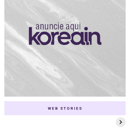
WEB STORIES
7 K-dramas Enemies
Thai Dramas com
to Lovers
First e Khaotung