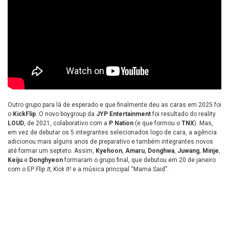
Outro grupo para lá de esperado e que finalmente deu as caras em 2025 foi
o
KickFlip
. O novo boygroup da
JYP Entertainment
foi resultado do reality
LOUD
, de 2021, colaborativo com a
P Nation
(e que formou o
TNX
). Mas,
em vez de debutar os 5 integrantes selecionados logo de cara, a agência
adicionou mais alguns anos de preparativo e também integrantes novos
até formar um septeto. Assim,
Kyehoon
,
Amaru
,
Donghwa
,
Juwang
,
Minje
,
Keiju
e
Donghyeon
formaram o grupo final, que debutou em 20 de janeiro
com o EP
Flip It, Kick It!
e a música principal “Mama Said”.