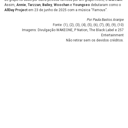
Assim,
Annie
,
Tarzzan
,
Bailey
,
Woochan
e
Youngseo
debutaram como o
AllDay Project
em 23 de junho de 2025 com a música “Famous”.
Por Paula Bastos Araripe
Fonte: (
1
), (
2
), (
3
), (
4
), (
5
), (
6
), (
7
), (
8
), (
9
), (
10
)
Imagens: Divulgação WAKEONE, P Nation, The Black Label e 257
Entertainment
Não retirar sem os devidos créditos.