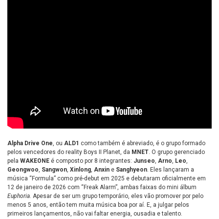
Alpha Drive One
, ou
ALD1
como também é abreviado, é o grupo formado
pelos vencedores do reality Boys II Planet, da
MNET
. O grupo gerenciado
pela
WAKEONE
é composto por 8 integrantes:
Junseo
,
Arno
,
Leo
,
Geongwoo
,
Sangwon
,
Xinlong
,
Anxin
e
Sanghyeon
. Eles lançaram a
música “Formula” como pré-debut em 2025 e debutaram oficialmente em
12 de janeiro de 2026 com “Freak Alarm”, ambas faixas do mini álbum
Euphoria
. Apesar de ser um grupo temporário, eles vão promover por pelo
menos 5 anos, então tem muita música boa por aí. E, a julgar pelos
primeiros lançamentos, não vai faltar energia, ousadia e talento.