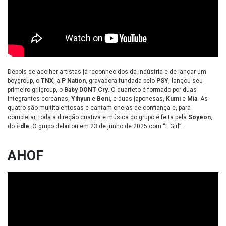
Depois de acolher artistas já reconhecidos da indústria e de lançar um
boygroup, o
TNX
, a
P Nation
, gravadora fundada pelo
PSY
, lançou seu
primeiro grilgroup, o
Baby DONT Cry
. O quarteto é formado por duas
integrantes coreanas,
Yihyun
e
Beni
, e duas japonesas,
Kumi
e
Mia
. As
quatro são multitalentosas e cantam cheias de confiança e, para
completar, toda a direção criativa e música do grupo é feita pela
Soyeon
,
do
i-dle
. O grupo debutou em 23 de junho de 2025 com “F Girl”.
AHOF