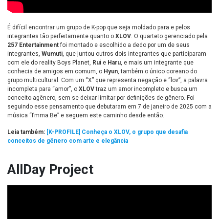
É difícil encontrar um grupo de K-pop que seja moldado para e pelos
integrantes tão perfeitamente quanto o
XLOV
. O quarteto gerenciado pela
257 Entertainment
foi montado e escolhido a dedo por um de seus
integrantes,
Wumuti
, que juntou outros dois integrantes que participaram
com ele do reality Boys Planet,
Rui
e
Haru
, e mais um integrante que
conhecia de amigos em comum, o
Hyun
, também o único coreano do
grupo multicultural. Com um “X” que representa negação e “lov”, a palavra
incompleta para “amor”, o
XLOV
traz um amor incompleto e busca um
conceito agênero, sem se deixar limitar por definições de gênero. Foi
seguindo esse pensamento que debutaram em 7 de janeiro de 2025 com a
música “I’mma Be” e seguem este caminho desde então.
Leia também:
[K-PROFILE] Conheça o XLOV, o grupo que desafia
conceitos de gênero com arte e elegância
AllDay Project