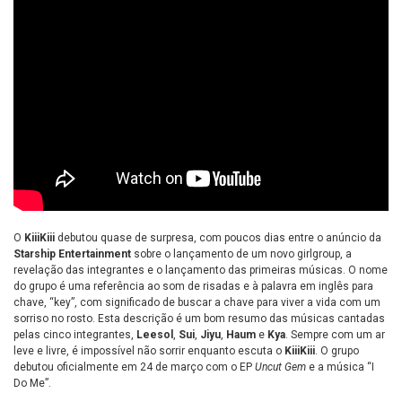
O
KiiiKiii
debutou quase de surpresa, com poucos dias entre o anúncio da
Starship Entertainment
sobre o lançamento de um novo girlgroup, a
revelação das integrantes e o lançamento das primeiras músicas. O nome
do grupo é uma referência ao som de risadas e à palavra em inglês para
chave, “key”, com significado de buscar a chave para viver a vida com um
sorriso no rosto. Esta descrição é um bom resumo das músicas cantadas
pelas cinco integrantes,
Leesol
,
Sui
,
Jiyu
,
Haum
e
Kya
. Sempre com um ar
leve e livre, é impossível não sorrir enquanto escuta o
KiiiKiii
. O grupo
debutou oficialmente em 24 de março com o EP
Uncut Gem
e a música “I
Do Me”.