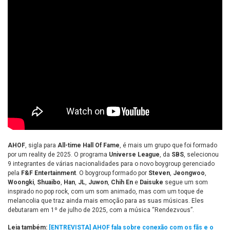
AHOF
, sigla para
All-time Hall Of Fame
, é mais um grupo que foi formado
por um reality de 2025. O programa
Universe League
, da
SBS
, selecionou
9 integrantes de várias nacionalidades para o novo boygroup gerenciado
pela
F&F Entertainment
. O boygroup formado por
Steven
,
Jeongwoo
,
Woongki
,
Shuaibo
,
Han
,
JL
,
Juwon
,
Chih En
e
Daisuke
segue um som
inspirado no pop rock, com um som animado, mas com um toque de
melancolia que traz ainda mais emoção para as suas músicas. Eles
debutaram em 1º de julho de 2025, com a música “Rendezvous”.
Leia também:
[ENTREVISTA] AHOF fala sobre conexão com os fãs e o