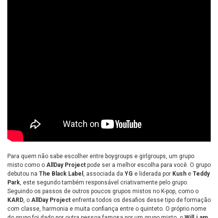
Para quem não sabe escolher entre boygroups e girlgroups, um grupo
misto como o
AllDay Project
pode ser a melhor escolha para você. O grupo
debutou na
The Black Label
, associada da
YG
e liderada por
Kush
e
Teddy
Park
, este segundo também responsável criativamente pelo grupo.
Seguindo os passos de outros poucos grupos mistos no K-pop, como o
KARD
, o
AllDay Project
enfrenta todos os desafios desse tipo de formação
com classe, harmonia e muita confiança entre o quinteto. O próprio nome
do grupo foi dado por outra pessoa famosa por um grupo misto, o
Will.i.am
.