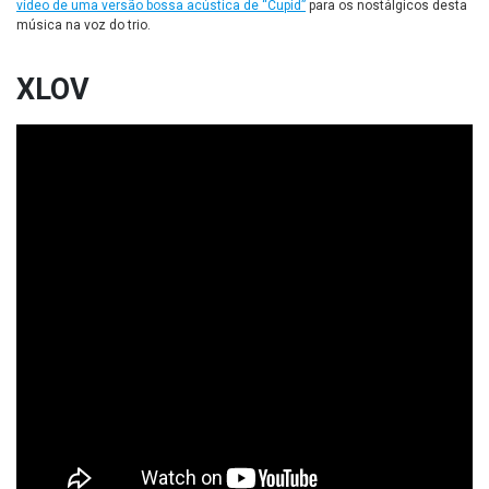
vídeo de uma versão bossa acústica de “Cupid”
para os nostálgicos desta
música na voz do trio.
XLOV