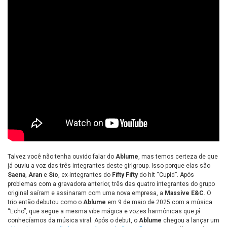
Talvez você não tenha ouvido falar do
Ablume
, mas temos certeza de que
já ouviu a voz das três integrantes deste girlgroup. Isso porque elas são
Saena
,
Aran
e
Sio
, ex-integrantes do
Fifty Fifty
do hit “Cupid”. Após
problemas com a gravadora anterior, três das quatro integrantes do grupo
original saíram e assinaram com uma nova empresa, a
Massive E&C
. O
trio então debutou como o
Ablume
em 9 de maio de 2025 com a música
“Echo”, que segue a mesma vibe mágica e vozes harmônicas que já
conhecíamos da música viral. Após o debut, o
Ablume
chegou a lançar um