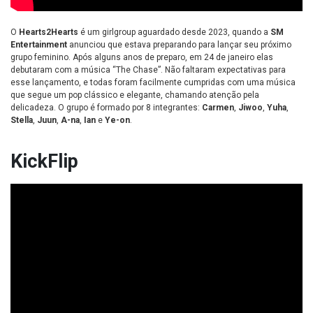
O
Hearts2Hearts
é um girlgroup aguardado desde 2023, quando a
SM
Entertainment
anunciou que estava preparando para lançar seu próximo
grupo feminino. Após alguns anos de preparo, em 24 de janeiro elas
debutaram com a música “The Chase”. Não faltaram expectativas para
esse lançamento, e todas foram facilmente cumpridas com uma música
que segue um pop clássico e elegante, chamando atenção pela
delicadeza. O grupo é formado por 8 integrantes:
Carmen
,
Jiwoo
,
Yuha
,
Stella
,
Juun
,
A-na
,
Ian
e
Ye-on
.
KickFlip