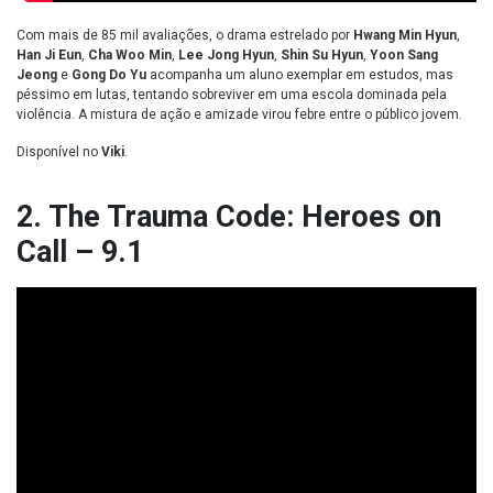
Com mais de 85 mil avaliações, o drama estrelado por
Hwang Min Hyun
,
Han Ji Eun
,
Cha Woo Min
,
Lee Jong Hyun
,
Shin Su Hyun
,
Yoon Sang
Jeong
e
Gong Do Yu
acompanha um aluno exemplar em estudos, mas
péssimo em lutas, tentando sobreviver em uma escola dominada pela
violência. A mistura de ação e amizade virou febre entre o público jovem.
Disponível no
Viki
.
2. The Trauma Code: Heroes on
Call – 9.1