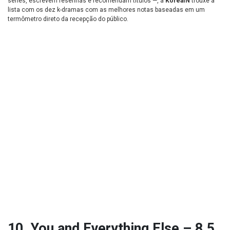
séries, escrevem resenhas e recomendam títulos —, a
KoreaIN
trouxe a
lista com os dez k-dramas com as melhores notas baseadas em um
termômetro direto da recepção do público.
10. You and Everything Else – 8.5