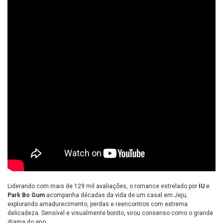
Liderando com mais de 129 mil avaliações, o romance estrelado por
IU
e
Park Bo Gum
acompanha décadas da vida de um casal em Jeju,
explorando amadurecimento, perdas e reencontros com extrema
delicadeza. Sensível e visualmente bonito, virou consenso como o grande
drama do ano.