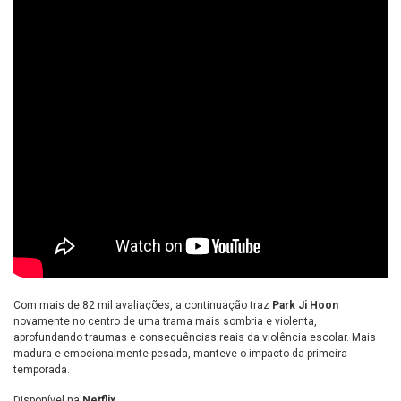
Com mais de 82 mil avaliações, a continuação traz
Park Ji Hoon
novamente no centro de uma trama mais sombria e violenta,
aprofundando traumas e consequências reais da violência escolar. Mais
madura e emocionalmente pesada, manteve o impacto da primeira
temporada.
Disponível na
Netflix
.