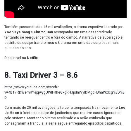
Também passando das 16 mil avaliações, o drama esportivo liderado por
Yoon Kye Sang
e
Kim Yo Han
acompanha um time desacreditado
tentando se reerguer dentro e fora do campo. A narrativa de superação e
espírito de equipe transformou o k-drama em uma das surpresas mais
queridas do ano.
Disponível na
Netflix
.
8. Taxi Driver 3 – 8.6
https://www.youtube.com/watch?
v=4B17RDWemRY&pp=ygUWIFRheGkgRHJpdmVyIDMgdHJhaWxlcg%3D%3
D
Com mais de 20 mil avaliações, a terceira temporada traz novamente
Lee
Je Hoon
à frente da equipe de justiceiros que resolve casos ignorados
pelo sistema. Mantendo o ritmo acelerado e a ação estilizada que
consagraram a franquia, a série segue entregando episódios catárticos.