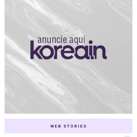
WEB STORIES
7 K-dramas Enemies
Thai Dramas com
to Lovers
First e Khaotung