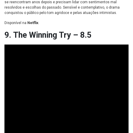
se reencontram anos depois e precisam lidar com sentimentos mal
resolvidos e escolhas do passado. Sensível e contemplativo, o drama
conquistou o público pelo tom agridoce e pelas atuações intimistas.
Disponível na
Netflix
.
9. The Winning Try – 8.5