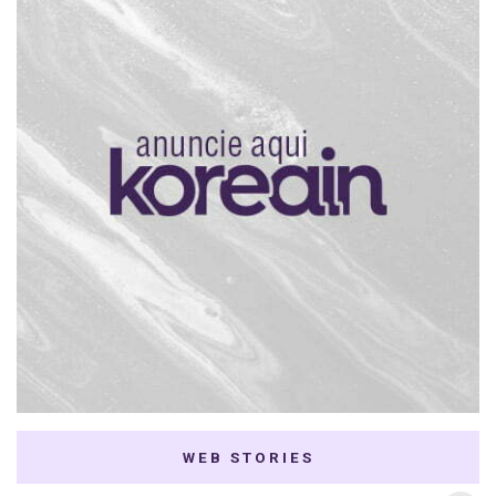
WEB STORIES
7 K-dramas Enemies
Thai Dramas com
to Lovers
First e Khaotung