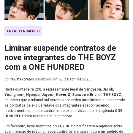
ENTRETENIMENTO
Liminar suspende contratos de
nove integrantes do THE BOYZ
com a ONE HUNDRED
por
revistakoreain
atualizado em
23 de abril de 2026
Nesta quinta-feira (23), a representante legal de
Sangyeon
,
Jacob
,
Younghoon
,
Hyunjae
,
Juyeon
,
Kevin
,
Q
,
Sunwoo
e
Eric
, do
THE BOYZ
,
anunciou que o tribunal sul-coreano concedeu uma liminar suspendendo
os contratos de exclusividade dos integrantes e reconhecendo
efetivamente que seus contratos de exclusividade com a agência
ONE
HUNDRED
foram rescindidos legalmente.
Em fevereiro, nove membros do
THE BOYZ
notificaram a agência sobre
sua intenção de rescindir seus contratos e entraram com um pedido de