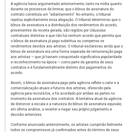
A agência havia argumentado anteriormente, tanto na mídia quanto
durante os processos de liminar, que o bônus de assinatura do
contrato constituía um “adiantamento”. No entanto, o tribunal
rejeitou explicitamente essa alegação. O tribunal determinou que o
bônus de assinatura e a distribuição dos rendimentos do acordo,
provenientes da receita gerada, são regidos por cláusulas
contratuais distintas e que não há nenhum acordo que permita que
o bônus de assinatura já pago substitua ou compense os
rendimentos devidos aos artistas. O tribunal esclareceu ainda que o
bônus de assinatura era uma forma separada de remuneração paga
aos artistas — que já haviam conquistado significativa popularidade
e reconhecimento na época — como parte da garantia de seus
contratos e é fundamentalmente distinto dos pagamentos do
acordo.
Assim, o bônus de assinatura pago pela agência reflete o valor e a
comercialização atuais e futuros dos artistas, oferecido pela
agência para recrutá-los, e foi acordado por ambas as partes no
momento da assinatura dos contratos. A tentativa atual da agência
de distorcer a escala e a natureza do bônus de assinatura equivale,
em última análise, a reverter e negar seu próprio julgamento e
decisão anteriores.
Conforme anunciado anteriormente, os artistas cumprirão fielmente
todos os compromissos já confirmados antes do término de seus