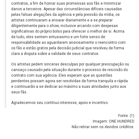
contratos, a fim de honrar suas promessas aos fãs e minimizar
danos a terceiros. Apesar das circunstâncias difíceis causadas
pelas falsas alegações da agência e pela pressão da mídia, os
artistas continuaram a ensaiar diariamente e a se preparar
diligentemente para o show, inclusive arcando com despesas
significativas do próprio bolso para oferecer o melhor de si. Acima
de tudo, eles sentem entusiasmo e um forte senso de
responsabilidade ao aguardarem ansiosamente o reencontro com
os fãs e estão gratos pela decisão judicial que resolveu de forma
clara a disputa sobre a validade de seus contratos.
Os artistas pedem sinceras desculpas por qualquer preocupação ou
cansaço causado pela situação durante o processo de rescisão do
contrato com sua agência. Eles esperam que as questões
pendentes possam agora ser resolvidas de forma tranquila e rápida
e continuarão a se dedicar ao máximo a suas atividades junto aos
seus fãs.
Agradecemos seu contínuo interesse, apoio e incentivo.
Fonte: (
1
)
Imagem: ONE HUNDRED
Não retirar sem os devidos créditos.