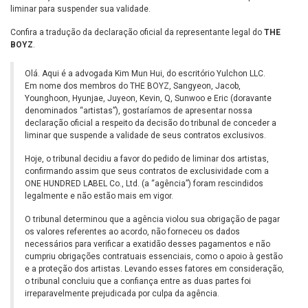
liminar para suspender sua validade.
Confira a tradução da declaração oficial da representante legal do
THE
BOYZ
.
Olá. Aqui é a advogada Kim Mun Hui, do escritório Yulchon LLC.
Em nome dos membros do THE BOYZ, Sangyeon, Jacob,
Younghoon, Hyunjae, Juyeon, Kevin, Q, Sunwoo e Eric (doravante
denominados “artistas”), gostaríamos de apresentar nossa
declaração oficial a respeito da decisão do tribunal de conceder a
liminar que suspende a validade de seus contratos exclusivos.
Hoje, o tribunal decidiu a favor do pedido de liminar dos artistas,
confirmando assim que seus contratos de exclusividade com a
ONE HUNDRED LABEL Co., Ltd. (a “agência”) foram rescindidos
legalmente e não estão mais em vigor.
O tribunal determinou que a agência violou sua obrigação de pagar
os valores referentes ao acordo, não forneceu os dados
necessários para verificar a exatidão desses pagamentos e não
cumpriu obrigações contratuais essenciais, como o apoio à gestão
e a proteção dos artistas. Levando esses fatores em consideração,
o tribunal concluiu que a confiança entre as duas partes foi
irreparavelmente prejudicada por culpa da agência.