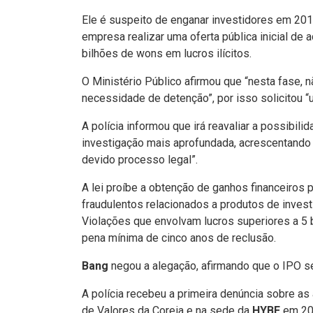
Ele é suspeito de enganar investidores em 20
empresa realizar uma oferta pública inicial de
bilhões de wons em lucros ilícitos.
O Ministério Público afirmou que “nesta fase, n
necessidade de detenção”, por isso solicitou 
A polícia informou que irá reavaliar a possibil
investigação mais aprofundada, acrescentando
devido processo legal”.
A lei proíbe a obtenção de ganhos financeiros
fraudulentos relacionados a produtos de inves
Violações que envolvam lucros superiores a 5 
pena mínima de cinco anos de reclusão.
Bang
negou a alegação, afirmando que o IPO se
A polícia recebeu a primeira denúncia sobre as
de Valores da Coreia e na sede da
HYBE
em 20