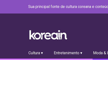
Sua principal fonte de cultura coreana e conte
Cultura ▾
Entretenimento ▾
Moda & L