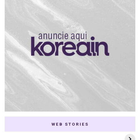
WEB STORIES
7 K-dramas Enemies
Thai Dramas com
to Lovers
First e Khaotung