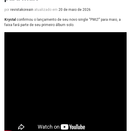
por
revistakoreain
atualizado em
20 de maio de 2026
Krystal
confirmou o lançamento de seu novo single “PWLT” para maio, a
faixa fará parte de seu primeiro álbum solo.