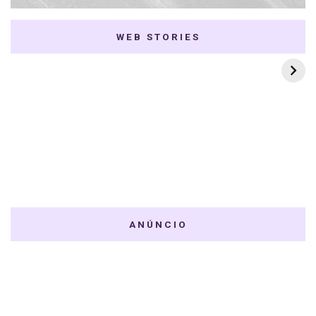
WEB STORIES
7 K-dramas Enemies
Thai Dramas com
to Lovers
First e Khaotung
ANÚNCIO