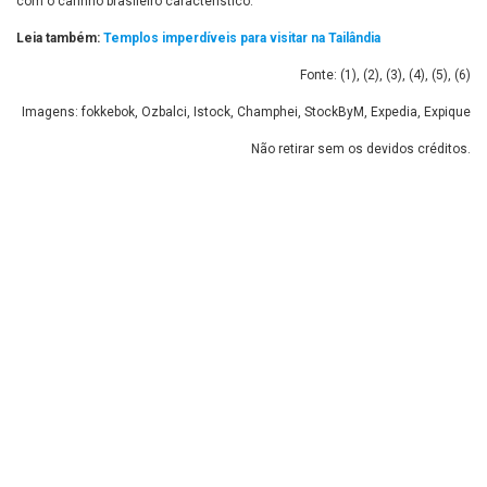
com o carinho brasileiro característico.
Leia também:
Templos imperdíveis para visitar na Tailândia
Fonte: (
1
), (
2
), (
3
), (
4
), (
5
), (
6
)
Imagens: fokkebok, Ozbalci, Istock, Champhei, StockByM, Expedia, Expique
Não retirar sem os devidos créditos.