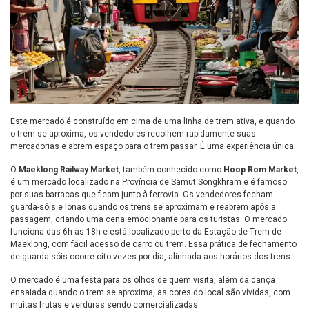
Este mercado é construído em cima de uma linha de trem ativa, e quando
o trem se aproxima, os vendedores recolhem rapidamente suas
mercadorias e abrem espaço para o trem passar. É uma experiência única.
O
Maeklong Railway Market
, também conhecido como
Hoop Rom Market
,
é um mercado localizado na Província de Samut Songkhram e é famoso
por suas barracas que ficam junto à ferrovia. Os vendedores fecham
guarda-sóis e lonas quando os trens se aproximam e reabrem após a
passagem, criando uma cena emocionante para os turistas. O mercado
funciona das 6h às 18h e está localizado perto da Estação de Trem de
Maeklong, com fácil acesso de carro ou trem. Essa prática de fechamento
de guarda-sóis ocorre oito vezes por dia, alinhada aos horários dos trens.
O mercado é uma festa para os olhos de quem visita, além da dança
ensaiada quando o trem se aproxima, as cores do local são vívidas, com
muitas frutas e verduras sendo comercializadas.