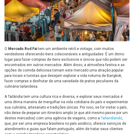
O
Mercado Rod Fai
tem um ambiente retrô e vintage, com muitos
vendedores oferecendo itens colecionáveis e antiguidades. É um ótimo
lugar para fazer compras de itens exclusivos e únicos que não podem ser
encontrados em outros mercados. Além disso, a atmosfera festiva e as
opções de comida deliciosa tornam este mercado uma atração popular
para locais e turistas que desejam explorar a vida noturna de Bangkok,
fazer compras e desfrutar de uma variedade de pratos peculiares da
culinária tailandesa.
A Tailândia tem uma cultura rica e diversa, e explorar seus mercados é
uma ótima maneira de mergulhar na vida cotidiana do país e experimentar
sua culinária, artesanato e tradições únicas. Por isso, se for visitar o país,
não deixe de preparar um itinerário amplo (e que até mesmo passe por um
destes mercados) com uma agência de viagens, como a
Tailandiando
,
que, por ser uma empresa brasileira no país asiático, oferece serviços de
atendimento e guias que falam português, além de tratar seus clientes