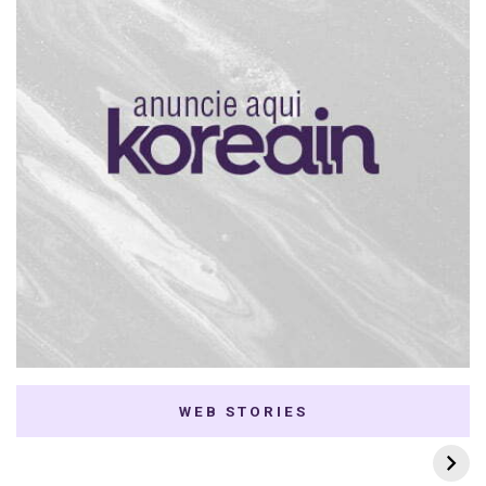
WEB STORIES
7 K-dramas Enemies
Thai Dramas com
to Lovers
First e Khaotung