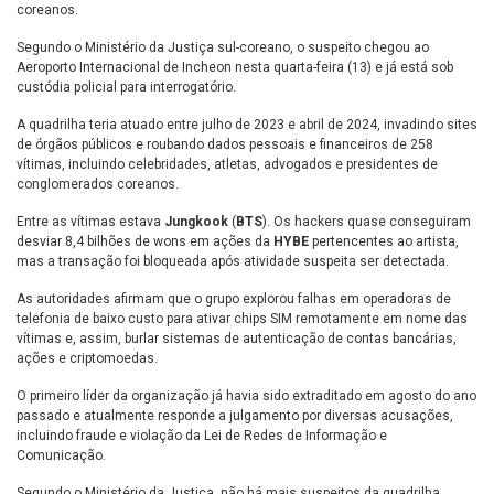
coreanos.
Segundo o Ministério da Justiça sul-coreano, o suspeito chegou ao
Aeroporto Internacional de Incheon nesta quarta-feira (13) e já está sob
custódia policial para interrogatório.
A quadrilha teria atuado entre julho de 2023 e abril de 2024, invadindo sites
de órgãos públicos e roubando dados pessoais e financeiros de 258
vítimas, incluindo celebridades, atletas, advogados e presidentes de
conglomerados coreanos.
Entre as vítimas estava
Jungkook
(
BTS
). Os hackers quase conseguiram
desviar 8,4 bilhões de wons em ações da
HYBE
pertencentes ao artista,
mas a transação foi bloqueada após atividade suspeita ser detectada.
As autoridades afirmam que o grupo explorou falhas em operadoras de
telefonia de baixo custo para ativar chips SIM remotamente em nome das
vítimas e, assim, burlar sistemas de autenticação de contas bancárias,
ações e criptomoedas.
O primeiro líder da organização já havia sido extraditado em agosto do ano
passado e atualmente responde a julgamento por diversas acusações,
incluindo fraude e violação da Lei de Redes de Informação e
Comunicação.
Segundo o Ministério da Justiça, não há mais suspeitos da quadrilha