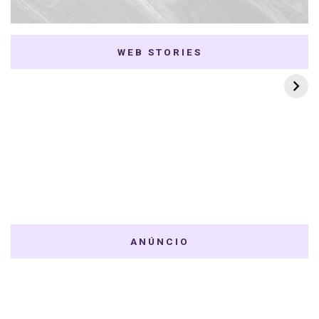
WEB STORIES
7 K-dramas Enemies
Thai Dramas com
to Lovers
First e Khaotung
ANÚNCIO