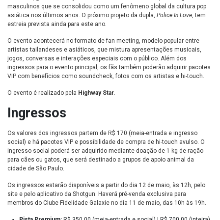
masculinos que se consolidou como um fenômeno global da cultura pop
asiática nos últimos anos. O próximo projeto da dupla,
Police In Love
, tem
estreia prevista ainda para este ano.
O evento acontecerá no formato de fan meeting, modelo popular entre
artistas tailandeses e asiáticos, que mistura apresentações musicais,
jogos, conversas e interações especiais com o público. Além dos
ingressos para o evento principal, os fãs também poderão adquirir pacotes
VIP com benefícios como soundcheck, fotos com os artistas e hi-touch.
O evento é realizado pela
Highway Star
.
Ingressos
Os valores dos ingressos partem de R$ 170 (meia-entrada e ingresso
social) e há pacotes VIP e possibilidade de compra de hi-touch avulso. O
ingresso social poderá ser adquirido mediante doação de 1 kg de ração
para cães ou gatos, que será destinado a grupos de apoio animal da
cidade de São Paulo.
Os ingressos estarão disponíveis a partir do dia 12 de maio, às 12h, pelo
site e pelo aplicativo da Shotgun. Haverá pré-venda exclusiva para
membros do Clube Fidelidade Galaxie no dia 11 de maio, das 10h às 19h.
Pista Premium:
R$ 350,00 (meia-entrada e social) | R$ 700,00 (inteira)