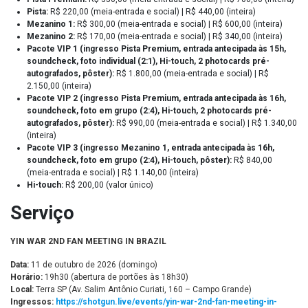
Pista:
R$ 220,00 (meia-entrada e social) | R$ 440,00 (inteira)
Mezanino 1:
R$ 300,00 (meia-entrada e social) | R$ 600,00 (inteira)
Mezanino 2:
R$ 170,00 (meia-entrada e social) | R$ 340,00 (inteira)
Pacote VIP 1 (ingresso Pista Premium, entrada antecipada às 15h,
soundcheck, foto individual (2:1), Hi-touch, 2 photocards pré-
autografados, pôster):
R$ 1.800,00 (meia-entrada e social) | R$
2.150,00 (inteira)
Pacote VIP 2 (ingresso Pista Premium, entrada antecipada às 16h,
soundcheck, foto em grupo (2:4), Hi-touch, 2 photocards pré-
autografados, pôster):
R$ 990,00 (meia-entrada e social) | R$ 1.340,00
(inteira)
Pacote VIP 3 (ingresso Mezanino 1, entrada antecipada às 16h,
soundcheck, foto em grupo (2:4), Hi-touch, pôster):
R$ 840,00
(meia-entrada e social) | R$ 1.140,00 (inteira)
Hi-touch:
R$ 200,00 (valor único)
Serviço
YIN WAR 2ND FAN MEETING IN BRAZIL
Data:
11 de outubro de 2026 (domingo)
Horário:
19h30 (abertura de portões às 18h30)
Local:
Terra SP (Av. Salim Antônio Curiati, 160 – Campo Grande)
Ingressos:
https://shotgun.live/events/yin-war-2nd-fan-meeting-in-