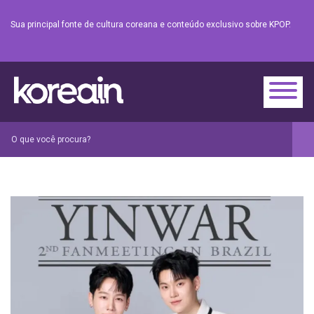
Sua principal fonte de cultura coreana e conteúdo exclusivo sobre KPOP.