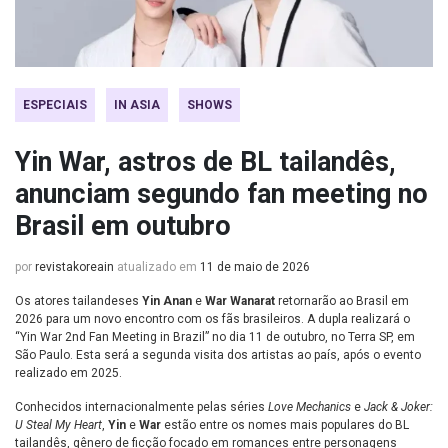
ESPECIAIS
IN ASIA
SHOWS
Yin War, astros de BL tailandês,
anunciam segundo fan meeting no
Brasil em outubro
por
revistakoreain
atualizado em
11 de maio de 2026
Os atores tailandeses
Yin Anan
e
War Wanarat
retornarão ao Brasil em
2026 para um novo encontro com os fãs brasileiros. A dupla realizará o
“Yin War 2nd Fan Meeting in Brazil” no dia 11 de outubro, no Terra SP, em
São Paulo. Esta será a segunda visita dos artistas ao país, após o evento
realizado em 2025.
Conhecidos internacionalmente pelas séries
Love Mechanics
e
Jack & Joker:
U Steal My Heart
,
Yin
e
War
estão entre os nomes mais populares do BL
tailandês, gênero de ficção focado em romances entre personagens