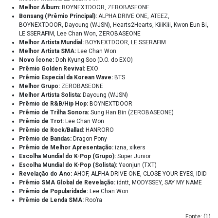
Melhor Álbum:
BOYNEXTDOOR, ZEROBASEONE
Bonsang (Prêmio Principal):
ALPHA DRIVE ONE, ATEEZ,
BOYNEXTDOOR, Dayoung (WJSN), Hearts2Hearts, KiiiKiii, Kwon Eun Bi,
LE SSERAFIM, Lee Chan Won, ZEROBASEONE
Melhor Artista Mundial:
BOYNEXTDOOR, LE SSERAFIM
Melhor Artista SMA:
Lee Chan Won
Novo Ícone:
Doh Kyung Soo (D.O. do EXO)
Prêmio Golden Revival:
EXO
Prêmio Especial da Korean Wave:
BTS
Melhor Grupo:
ZEROBASEONE
Melhor Artista Solista:
Dayoung (WJSN)
Prêmio de R&B/Hip Hop:
BOYNEXTDOOR
Prêmio de Trilha Sonora:
Sung Han Bin (ZEROBASEONE)
Prêmio de Trot:
Lee Chan Won
Prêmio de Rock/Ballad:
HANRORO
Prêmio de Bandas:
Dragon Pony
Prêmio de Melhor Apresentação:
izna, xikers
Escolha Mundial do K-Pop (Grupo):
Super Junior
Escolha Mundial do K-Pop (Solista):
Yeonjun (TXT)
Revelação do Ano:
AHOF, ALPHA DRIVE ONE, CLOSE YOUR EYES, IDID
Prêmio SMA Global de Revelação:
idntt, MODYSSEY, SAY MY NAME
Prêmio de Popularidade:
Lee Chan Won
Prêmio de Lenda SMA:
Roo’ra
Fonte: (
1
)