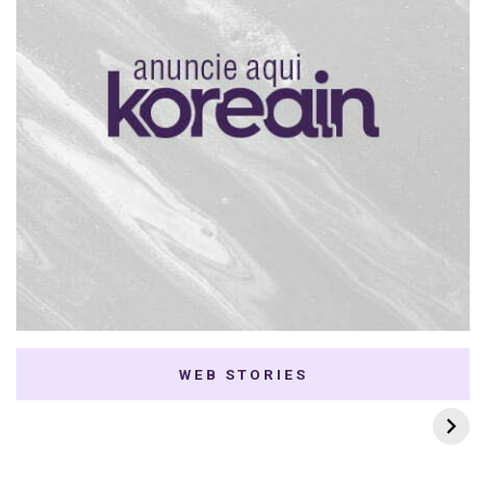
WEB STORIES
7 K-dramas Enemies
Thai Dramas com
to Lovers
First e Khaotung