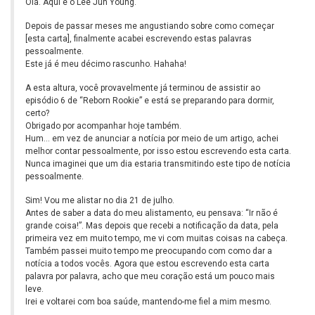
Olá. Aqui é o Lee Jun Young.
Depois de passar meses me angustiando sobre como começar
[esta carta], finalmente acabei escrevendo estas palavras
pessoalmente.
Este já é meu décimo rascunho. Hahaha!
A esta altura, você provavelmente já terminou de assistir ao
episódio 6 de “Reborn Rookie” e está se preparando para dormir,
certo?
Obrigado por acompanhar hoje também.
Hum… em vez de anunciar a notícia por meio de um artigo, achei
melhor contar pessoalmente, por isso estou escrevendo esta carta.
Nunca imaginei que um dia estaria transmitindo este tipo de notícia
pessoalmente.
Sim! Vou me alistar no dia 21 de julho.
Antes de saber a data do meu alistamento, eu pensava: “Ir não é
grande coisa!”. Mas depois que recebi a notificação da data, pela
primeira vez em muito tempo, me vi com muitas coisas na cabeça.
Também passei muito tempo me preocupando com como dar a
notícia a todos vocês. Agora que estou escrevendo esta carta
palavra por palavra, acho que meu coração está um pouco mais
leve.
Irei e voltarei com boa saúde, mantendo-me fiel a mim mesmo.