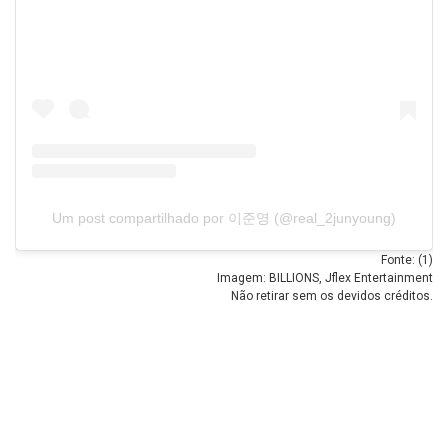
Um post compartilhado por 이준영 (@real_2junyoung)
Fonte: (
1
)
Imagem: BILLIONS, Jflex Entertainment
Não retirar sem os devidos créditos.