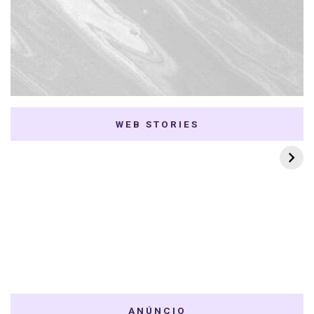
WEB STORIES
7 K-dramas Enemies
Thai Dramas com
to Lovers
First e Khaotung
ANÚNCIO