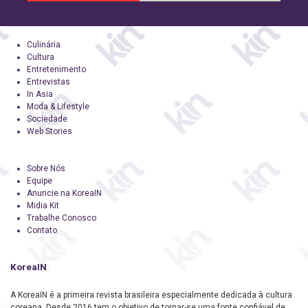
Culinária
Cultura
Entretenimento
Entrevistas
In Asia
Moda & Lifestyle
Sociedade
Web Stories
Sobre Nós
Equipe
Anuncie na KoreaIN
Midia Kit
Trabalhe Conosco
Contato
KoreaIN
A KoreaIN é a primeira revista brasileira especialmente dedicada à cultura
coreana. Desde 2016 tem o objetivo de tornar-se uma fonte confiável de