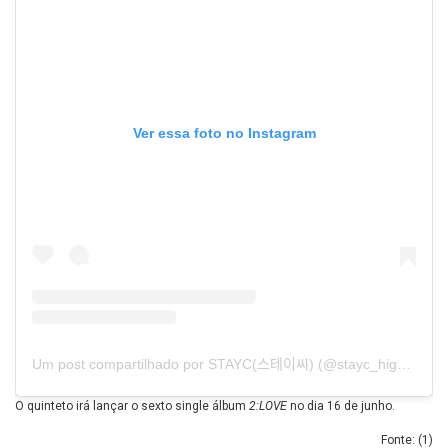
Ver essa foto no Instagram
Um post compartilhado por STAYC(스테이씨) (@stayc_highup)
O quinteto irá lançar o sexto single álbum
2:LOVE
no dia 16 de junho.
Fonte: (
1
)