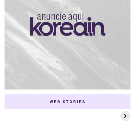
WEB STORIES
7 K-dramas Enemies
Thai Dramas com
to Lovers
First e Khaotung