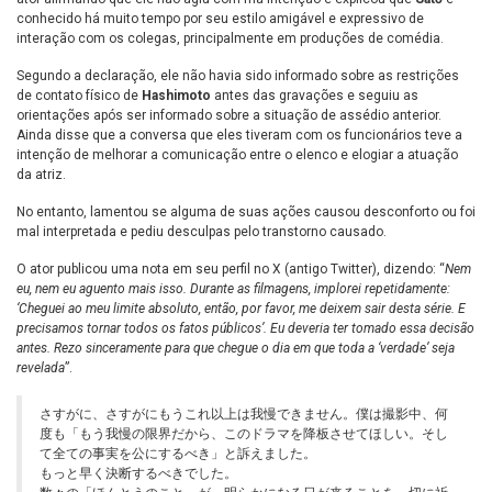
conhecido há muito tempo por seu estilo amigável e expressivo de
interação com os colegas, principalmente em produções de comédia.
Segundo a declaração, ele não havia sido informado sobre as restrições
de contato físico de
Hashimoto
antes das gravações e seguiu as
orientações após ser informado sobre a situação de assédio anterior.
Ainda disse que a conversa que eles tiveram com os funcionários teve a
intenção de melhorar a comunicação entre o elenco e elogiar a atuação
da atriz.
No entanto, lamentou se alguma de suas ações causou desconforto ou foi
mal interpretada e pediu desculpas pelo transtorno causado.
O ator publicou uma nota em seu perfil no X (antigo Twitter), dizendo: “
Nem
eu, nem eu aguento mais isso. Durante as filmagens, implorei repetidamente:
‘Cheguei ao meu limite absoluto, então, por favor, me deixem sair desta série. E
precisamos tornar todos os fatos públicos’. Eu deveria ter tomado essa decisão
antes. Rezo sinceramente para que chegue o dia em que toda a ‘verdade’ seja
revelada
”.
さすがに、さすがにもうこれ以上は我慢できません。僕は撮影中、何
度も「もう我慢の限界だから、このドラマを降板させてほしい。そし
て全ての事実を公にするべき」と訴えました。
もっと早く決断するべきでした。