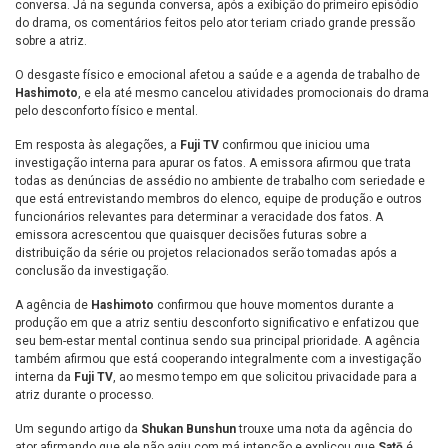
conversa. Já na segunda conversa, após a exibição do primeiro episódio
do drama, os comentários feitos pelo ator teriam criado grande pressão
sobre a atriz.
O desgaste físico e emocional afetou a saúde e a agenda de trabalho de
Hashimoto
, e ela até mesmo cancelou atividades promocionais do drama
pelo desconforto físico e mental.
Em resposta às alegações, a
Fuji TV
confirmou que iniciou uma
investigação interna para apurar os fatos. A emissora afirmou que trata
todas as denúncias de assédio no ambiente de trabalho com seriedade e
que está entrevistando membros do elenco, equipe de produção e outros
funcionários relevantes para determinar a veracidade dos fatos. A
emissora acrescentou que quaisquer decisões futuras sobre a
distribuição da série ou projetos relacionados serão tomadas após a
conclusão da investigação.
A agência de
Hashimoto
confirmou que houve momentos durante a
produção em que a atriz sentiu desconforto significativo e enfatizou que
seu bem-estar mental continua sendo sua principal prioridade. A agência
também afirmou que está cooperando integralmente com a investigação
interna da
Fuji TV
, ao mesmo tempo em que solicitou privacidade para a
atriz durante o processo.
Um segundo artigo da
Shukan Bunshun
trouxe uma nota da agência do
ator afirmando que ele não agiu com má intenção e explicou que
Satō
é