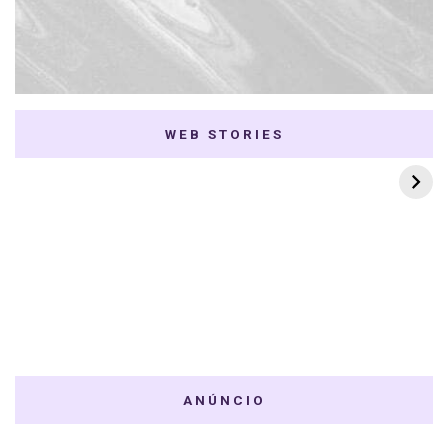
WEB STORIES
7 K-dramas Enemies
Thai Dramas com
to Lovers
First e Khaotung
ANÚNCIO