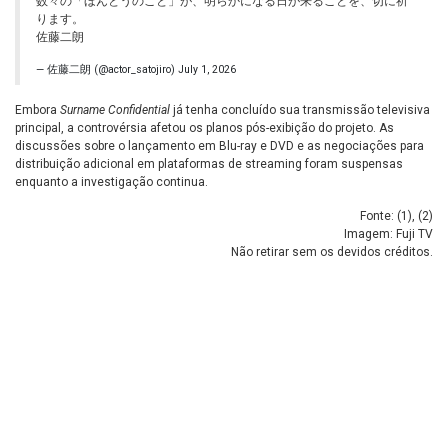
数々の「ほんとうのこと」が、明らかになる日が来ることを、切に祈
ります。
佐藤二朗
— 佐藤二朗 (@actor_satojiro)
July 1, 2026
Embora
Surname Confidential
já tenha concluído sua transmissão televisiva
principal, a controvérsia afetou os planos pós-exibição do projeto. As
discussões sobre o lançamento em Blu-ray e DVD e as negociações para
distribuição adicional em plataformas de streaming foram suspensas
enquanto a investigação continua.
Fonte: (
1
), (
2
)
Imagem: Fuji TV
Não retirar sem os devidos créditos.