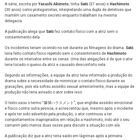
A série, escrita por
Yasushi Akimoto
, tinha
Satō
(57 anos) e
Hashimoto
(30 anos) como protagonistas, interpretando uma dupla de detetives que
mantém um casamento secreto enquanto trabalham na mesma
delegacia.
A publicação alega que
Satō
fez contato físico com a atriz sem o
consentimento dela.
Os incidentes teriam ocorrido no set durante as filmagens do drama.
Satō
teria feito contato físico repetido sem o consentimento de
Hashimoto
durante os intervalos entre as cenas. Uma das alegações é de que o ator
teria tocado o queixo da atriz e causado desconforto nela.
Segundo as informações, a equipe da atriz teria informado a produção do
drama sobre a necessidade de minimizar o contato físico durante as
gravações, pois ela sofreu assédio sexual anteriormente, mas a equipe de
produção não teria avisado o ator sobre isso.
O texto usou o termo “爆弾ハラスメント”, que engloba assédio emocional
e físico contra outra pessoa, e acrescentou que, mesmo após o incidente
e após ter sido advertido pela produção, o ator continuou a ter
comportamentos inapropriados em relação a Hashimoto, indo até o seu
camarim pelo menos duas vezes para discutir a situação com ela.
A publicação diz que a atriz teria saído em lágrimas após a primeira