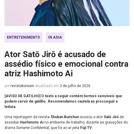
ENTRETENIMENTO
IN ASIA
Ator Satō Jirō é acusado de
assédio físico e emocional contra
atriz Hashimoto Ai
por
revistakoreain
atualizado em
2 de julho de 2026
[AVISO DE GATILHO] O texto a seguir contém termos sensíveis que
podem servir de gatilho. Recomendamos cautela ao prosseguir a
leitura.
Uma reportagem da revista
Shukan Bunshun
acusou o ator
Satō Jirō
de
assediar
Hashimoto Ai
no ambiente de trabalho, durante as gravações do
drama
Surname Confidential
, que foi ao ar pela
Fuji TV
.