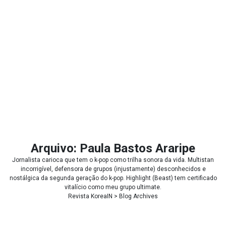
Arquivo: Paula Bastos Araripe
Jornalista carioca que tem o k-pop como trilha sonora da vida. Multistan
incorrigível, defensora de grupos (injustamente) desconhecidos e
nostálgica da segunda geração do k-pop. Highlight (Beast) tem certificado
vitalício como meu grupo ultimate.
Revista KoreaIN
> Blog Archives