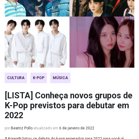
CULTURA
K-POP
MÚSICA
[LISTA] Conheça novos grupos de
K-Pop previstos para debutar em
2022
por
Beatriz Pollo
atualizado em
6 de janeiro de 2022
A KoreaIN listou os debuts do k-pop esperados para 2022 para você já