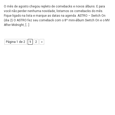
O mês de agosto chegou repleto de comebacks e novos álbuns. E para
você não perder nenhuma novidade, listamos os comebacks do mês.
Fique ligado na lista e marque as datas na agenda. ASTRO – Switch On
(dia 2) O ASTRO fez seu comeback com o 8º mini-álbum Switch On e o MV
After Midnight, […]
Página 1 de 2
1
2
»