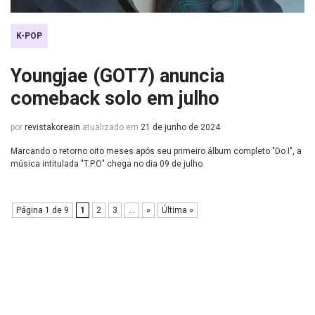
K-POP
Youngjae (GOT7) anuncia
comeback solo em julho
por
revistakoreain
atualizado em
21 de junho de 2024
Marcando o retorno oito meses após seu primeiro álbum completo "Do I", a
música intitulada "T.P.O" chega no dia 09 de julho.
Página 1 de 9
1
2
3
...
»
Última »