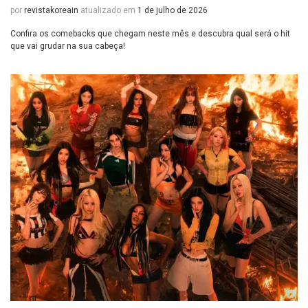
por
revistakoreain
atualizado em
1 de julho de 2026
Confira os comebacks que chegam neste mês e descubra qual será o hit
que vai grudar na sua cabeça!