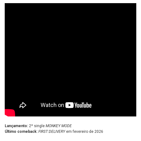
Lançamento:
2º single
MONKEY MODE
Último comeback:
FIRST:DELIVERY
em fevereiro de 2026