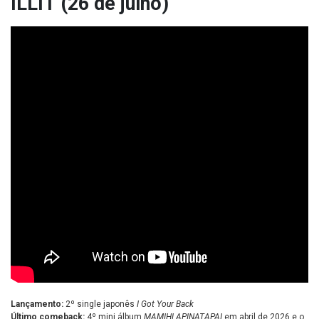
ILLIT (26 de julho)
Lançamento:
2º single japonês
I Got Your Back
Último comeback:
4º mini álbum
MAMIHLAPINATAPAI
em abril de 2026 e o