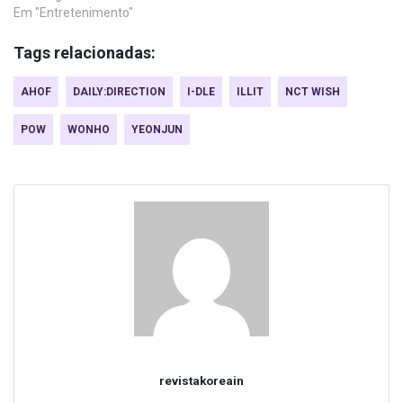
Em "Entretenimento"
Tags relacionadas:
AHOF
DAILY:DIRECTION
I-DLE
ILLIT
NCT WISH
POW
WONHO
YEONJUN
revistakoreain