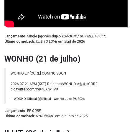
Lançamento:
Single japonês duplo
YO-I-DON!
/
BOY MEETS GIRL
Último comeback:
ODE TO LOVE
em abril de 2026
WONHO (21 de julho)
WONHO EP [CORE] COMING SOON
2026.07.21 6PM (KST) Release
#WONHO
#원호
#CORE
pic.twitter.com/WK4uXrwFMK
— WONHO Official (@official__wonho)
June 29, 2026
Lançamento:
EP
CORE
Último comeback:
SYNDROME
em outubro de 2025