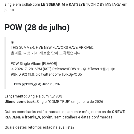
single em collab com
LE SSERAKIM
e
KATSEYE
“ICONIC BY MISTAKE” em
junho
POW (28 de julho)
☀️
THIS SUMMER, FIVE NEW FLAVORS HAVE ARRIVED.
올여름, 다섯 가지 새로운 맛이 도착했습니다.
POW Single Album [FLAVOR]
➜ 2026. 7. 28. 6PM (KST) Release
#POW
#파우
#Flavor
#플레이버
#GRID
#그리드
pic.twitter.com/TDlkGpPOG5
— POW (@POW_grid)
June 25, 2026
Lançamento:
Single álbum
FLAVOR
Último comeback:
Single “COME TRUE” em janeiro de 2026
Outros comebacks estão marcados para este mês, como os do
ONEWE
,
RESCENE
e
fromis_9
, porém, sem detalhes e datas confirmadas.
Quais destes retornos estão na sua lista?