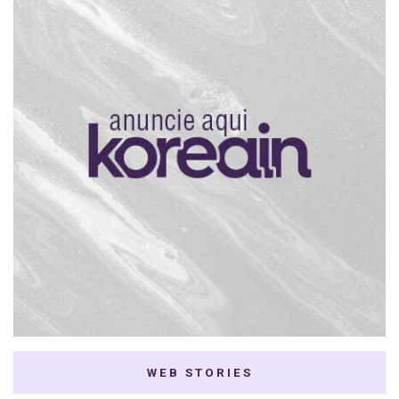
WEB STORIES
7 K-dramas Enemies
Thai Dramas com
to Lovers
First e Khaotung