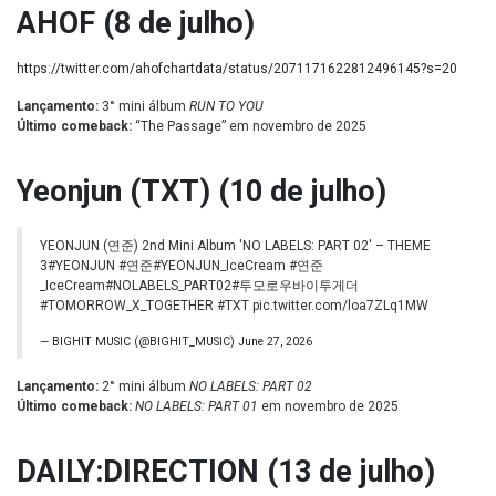
AHOF (8 de julho)
https://twitter.com/ahofchartdata/status/2071171622812496145?s=20
Lançamento:
3° mini álbum
RUN TO YOU
Último comeback:
“The Passage” em novembro de 2025
Yeonjun (TXT) (10 de julho)
YEONJUN (연준) 2nd Mini Album 'NO LABELS: PART 02' – THEME
3
#YEONJUN
#연준
#YEONJUN_IceCream
#연준
_IceCream
#NOLABELS_PART02
#투모로우바이투게더
#TOMORROW_X_TOGETHER
#TXT
pic.twitter.com/loa7ZLq1MW
— BIGHIT MUSIC (@BIGHIT_MUSIC)
June 27, 2026
Lançamento:
2° mini álbum
NO LABELS: PART 02
Último comeback:
NO LABELS: PART 01
em novembro de 2025
DAILY:DIRECTION (13 de julho)