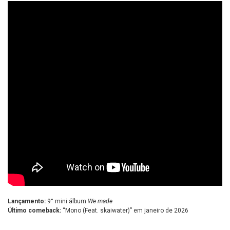
Lançamento:
9° mini álbum
We made
Último comeback:
“Mono (Feat. skaiwater)” em janeiro de 2026