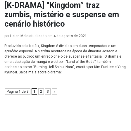
[K-DRAMA] “Kingdom” traz
zumbis, mistério e suspense em
cenário histórico
por
Helen Melo
atualizado em
4 de agosto de 2021
Produzido pela Netflix, Kingdom é dividido em duas temporadas e um
episódio especial. A história acontece na época da dinastia Joseon e
oferece ao público um enredo cheio de suspense e fantasia. O drama é
uma adaptação do mangá e webtoon “Land of the Gods”, também
conhecido como “Burning Hell Shinui Nara”, escrito por Kim EunHee e Yang
Kyung-II. Saiba mais sobre o drama:
Página 1 de 3
1
2
3
»